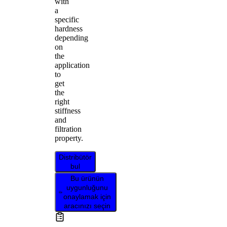
with
a
specific
hardness
depending
on
the
application
to
get
the
right
stiffness
and
filtration
property.
Distribütör
bul
Bu ürünün
uygunluğunu
onaylamak için
aracınızı seçin