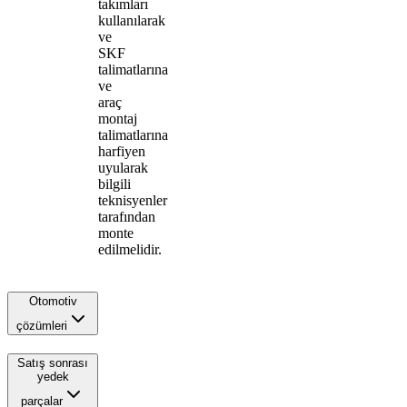
takımları
kullanılarak
ve
SKF
talimatlarına
ve
araç
montaj
talimatlarına
harfiyen
uyularak
bilgili
teknisyenler
tarafından
monte
edilmelidir.
Otomotiv
çözümleri
Satış sonrası
yedek
parçalar