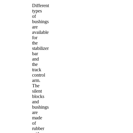
Different
types
of
bushings
are
available
for
the
stabilizer
bar
and
the
track
control
arm.
The
silent
blocks
and
bushings
are
made
of
rubber