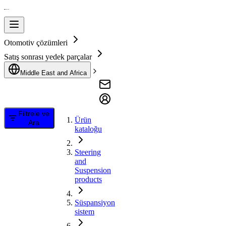
Otomotiv çözümleri
Satış sonrası yedek parçalar
Middle East and Africa
Filtrele ve
Ürün
Ara
kataloğu
Steering
and
Suspension
products
Süspansiyon
sistem