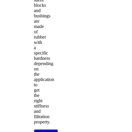
blocks
and
bushings
are
made
of
rubber
with
a
specific
hardness
depending
on
the
application
to
get
the
right
stiffness
and
filtration
property.