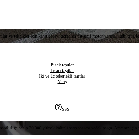
lar ve teknikler için kanıt görevi gören en üst sınıf motor yarışları gibi titiz bi
Binek taşıtlar
Ticari taşıtlar
İki ve üç tekerlekli taşıtlar
Yarış
SSS
nabilirliğe sahip 20.000 yüksek kaliteli satış sonrası yedek parça. Aracınız için