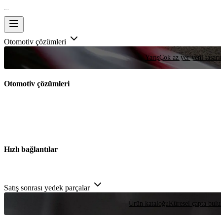
Otomotiv çözümleri
Yarış
Çok az yer yeni tasarım
Otomotiv çözümleri
Hızlı bağlantılar
Satış sonrası yedek parçalar
Ürün kataloğu
Küresel çapta bulu