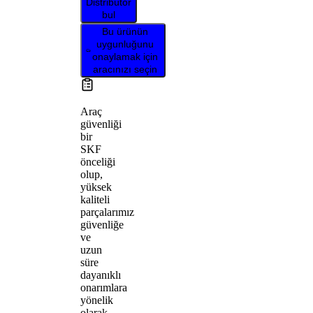
Distribütör
bul
Bu ürünün
uygunluğunu
onaylamak için
aracınızı seçin
Araç
güvenliği
bir
SKF
önceliği
olup,
yüksek
kaliteli
parçalarımız
güvenliğe
ve
uzun
süre
dayanıklı
onarımlara
yönelik
olarak