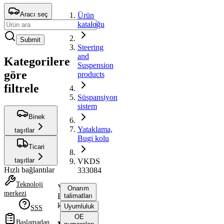
Aracı seç
Ürün
kataloğu
Submit
Steering
and
Kategorilere
Suspension
göre
products
filtrele
Süspansiyon
sistem
Binek
Yataklama,
taşıtlar
Bugi kolu
Ticari
taşıtlar
VKDS
Hızlı bağlantılar
333084
Teknoloji
Yataklama,
Onarım
merkezi
Bugi
talimatları
kolu
Uyumluluk
SSS
OE
Başlamadan