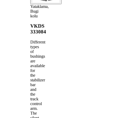
Yataklama,
Bugi
kolu
VKDS
333084
Different
types
of
bushings
are
available
for
the
stabilizer
bar
and
the
track
control
arm.
The
silent