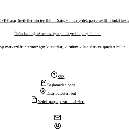
i
SKF araç üreticilerinin tercihidir. Satış sonrası yedek parça tekliflerimizi keşf
Ürün kataloğu
Aracınız için şimdi yedek parça bulun.
oji merkezi
Ürünlerimiz için kılavuzlar, kurulum kılavuzları ve ipuçları bulun.
SSS
Başlamadan önce
Distribütörleri bul
Yedek parça pazarı analizleri