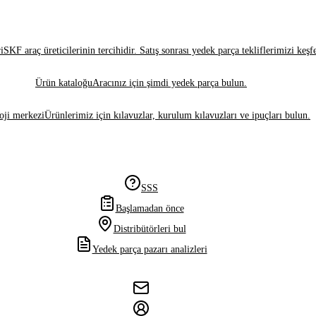
i
SKF araç üreticilerinin tercihidir. Satış sonrası yedek parça tekliflerimizi keşf
Ürün kataloğu
Aracınız için şimdi yedek parça bulun.
oji merkezi
Ürünlerimiz için kılavuzlar, kurulum kılavuzları ve ipuçları bulun.
SSS
Başlamadan önce
Distribütörleri bul
Yedek parça pazarı analizleri