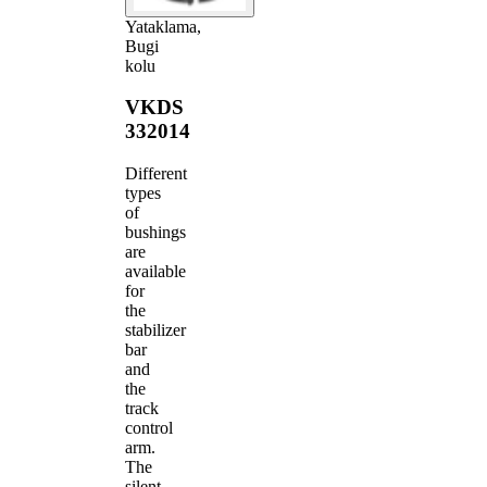
Yataklama,
Bugi
kolu
VKDS
332014
Different
types
of
bushings
are
available
for
the
stabilizer
bar
and
the
track
control
arm.
The
silent