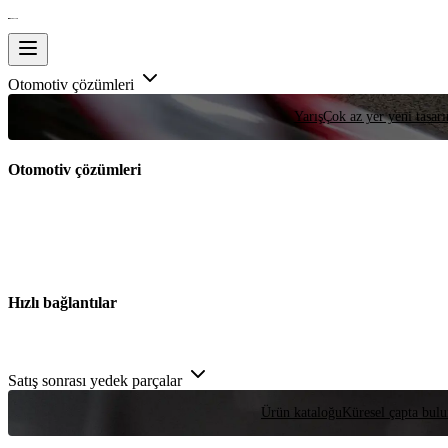
Otomotiv çözümleri
Yarış
Çok az yer yeni tasarım
Otomotiv çözümleri
Hızlı bağlantılar
Satış sonrası yedek parçalar
Ürün kataloğu
Küresel çapta bulu