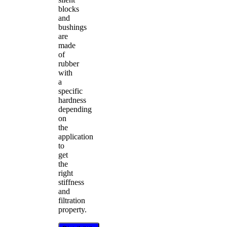
blocks
and
bushings
are
made
of
rubber
with
a
specific
hardness
depending
on
the
application
to
get
the
right
stiffness
and
filtration
property.