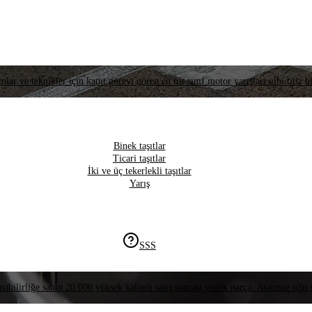
lar ve teknikler için kanıt görevi gören en üst sınıf motor yarışları gibi titiz bi
Binek taşıtlar
Ticari taşıtlar
İki ve üç tekerlekli taşıtlar
Yarış
SSS
nabilirliğe sahip 20.000 yüksek kaliteli satış sonrası yedek parça. Aracınız için