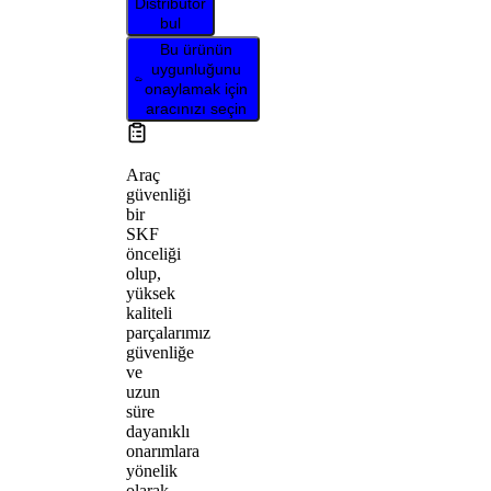
Distribütör
bul
Bu ürünün
uygunluğunu
onaylamak için
aracınızı seçin
Araç
güvenliği
bir
SKF
önceliği
olup,
yüksek
kaliteli
parçalarımız
güvenliğe
ve
uzun
süre
dayanıklı
onarımlara
yönelik
olarak