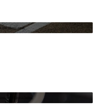
r test ortamı sunar.
 şimdi yedek parça bulun.