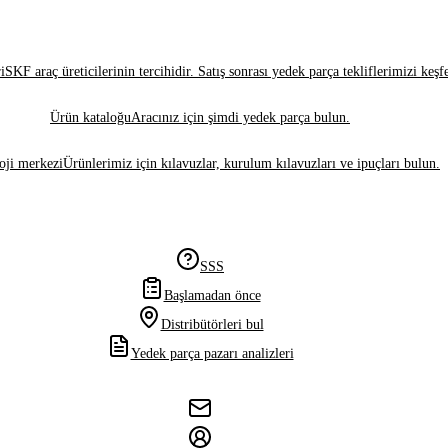
i
SKF araç üreticilerinin tercihidir. Satış sonrası yedek parça tekliflerimizi keşf
Ürün kataloğu
Aracınız için şimdi yedek parça bulun.
oji merkezi
Ürünlerimiz için kılavuzlar, kurulum kılavuzları ve ipuçları bulun.
SSS
Başlamadan önce
Distribütörleri bul
Yedek parça pazarı analizleri