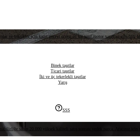
lar ve teknikler için kanıt görevi gören en üst sınıf motor yarışları gibi titiz bi
Binek taşıtlar
Ticari taşıtlar
İki ve üç tekerlekli taşıtlar
Yarış
SSS
nabilirliğe sahip 20.000 yüksek kaliteli satış sonrası yedek parça. Aracınız için