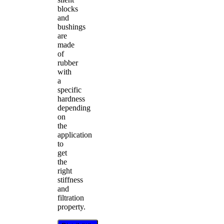
blocks
and
bushings
are
made
of
rubber
with
a
specific
hardness
depending
on
the
application
to
get
the
right
stiffness
and
filtration
property.