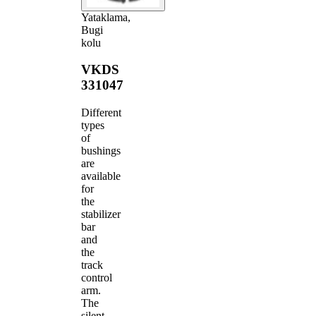
Yataklama,
Bugi
kolu
VKDS
331047
Different
types
of
bushings
are
available
for
the
stabilizer
bar
and
the
track
control
arm.
The
silent