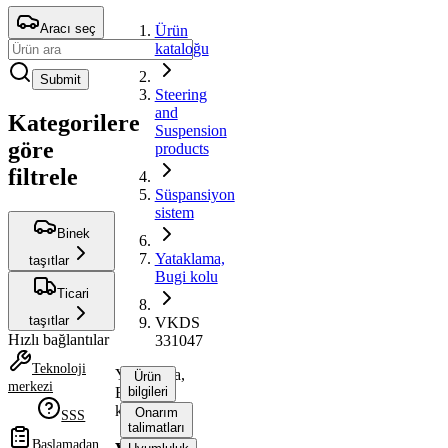
Aracı seç
Ürün
kataloğu
Submit
Steering
and
Kategorilere
Suspension
göre
products
filtrele
Süspansiyon
sistem
Binek
Yataklama,
taşıtlar
Bugi kolu
Ticari
taşıtlar
VKDS
Hızlı bağlantılar
331047
Teknoloji
Yataklama,
Ürün
merkezi
Bugi
bilgileri
kolu
Onarım
SSS
talimatları
Başlamadan