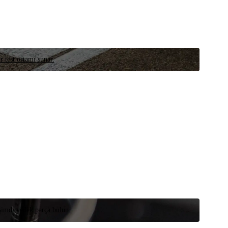
r test ortamı sunar.
 şimdi yedek parça bulun.