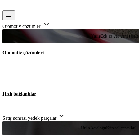
Otomotiv çözümleri
Yarış
Çok az yer yeni tasarım
Otomotiv çözümleri
Hızlı bağlantılar
Satış sonrası yedek parçalar
Ürün kataloğu
Küresel çapta bulu