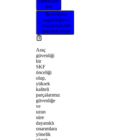
Distribütör
bul
Bu ürünün
uygunluğunu
onaylamak için
aracınızı seçin
Araç
güvenliği
bir
SKF
önceliği
olup,
yüksek
kaliteli
parçalarımız
güvenliğe
ve
uzun
süre
dayanıklı
onarımlara
yönelik
olarak