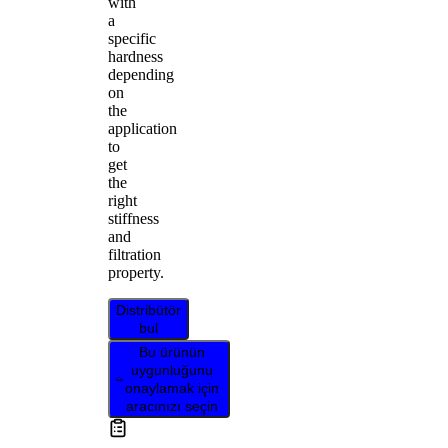
with
a
specific
hardness
depending
on
the
application
to
get
the
right
stiffness
and
filtration
property.
Distribütör
bul
Bu ürünün
uygunluğunu
onaylamak için
aracınızı seçin