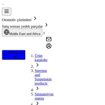
Otomotiv çözümleri
Satış sonrası yedek parçalar
Middle East and Africa
Filtrele ve
Ürün
Ara
kataloğu
Steering
and
Suspension
products
Süspansiyon
sistem