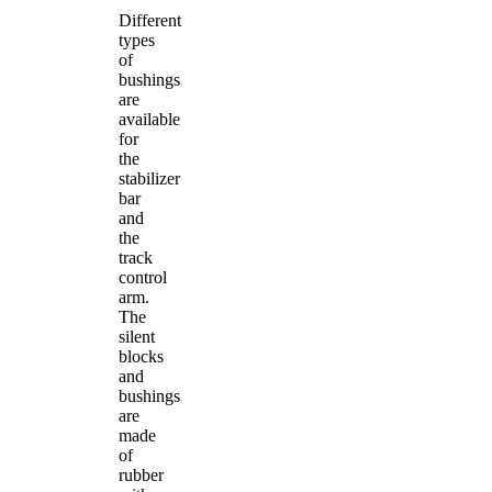
Different
types
of
bushings
are
available
for
the
stabilizer
bar
and
the
track
control
arm.
The
silent
blocks
and
bushings
are
made
of
rubber