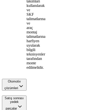
takımları
kullanılarak
ve
SKF
talimatlarına
ve
araç
montaj
talimatlarına
harfiyen
uyularak
bilgili
teknisyenler
tarafından
monte
edilmelidir.
Otomotiv
çözümleri
Satış sonrası
yedek
parçalar