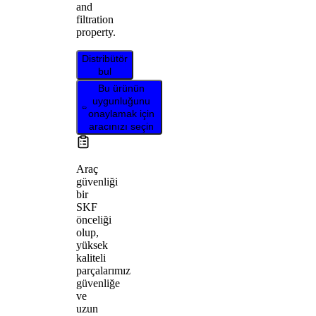
and
filtration
property.
Distribütör
bul
Bu ürünün
uygunluğunu
onaylamak için
aracınızı seçin
Araç
güvenliği
bir
SKF
önceliği
olup,
yüksek
kaliteli
parçalarımız
güvenliğe
ve
uzun