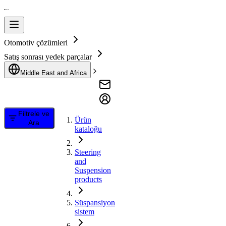
Otomotiv çözümleri
Satış sonrası yedek parçalar
Middle East and Africa
Filtrele ve
Ürün
Ara
kataloğu
Steering
and
Suspension
products
Süspansiyon
sistem