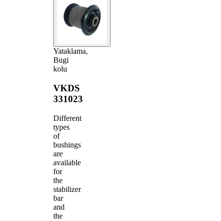
Yataklama,
Bugi
kolu
VKDS
331023
Different
types
of
bushings
are
available
for
the
stabilizer
bar
and
the