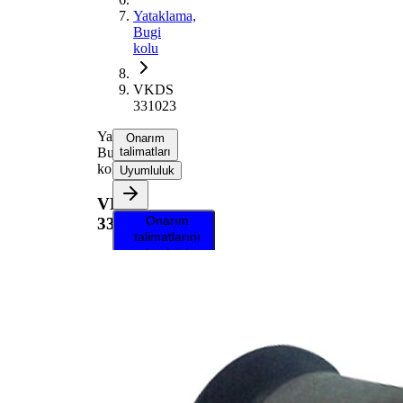
Yataklama,
Bugi
kolu
VKDS
331023
Yataklama,
Onarım
Bugi
talimatları
kolu
Uyumluluk
VKDS
Onarım
331023
talimatlarını
almak için
aracınızı
seçin