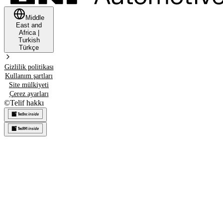
Middle
East and
Africa
|
Turkish
Türkçe
Gizlilik politikası
Kullanım şartları
Site mülkiyeti
Çerez ayarları
©
Telif hakkı