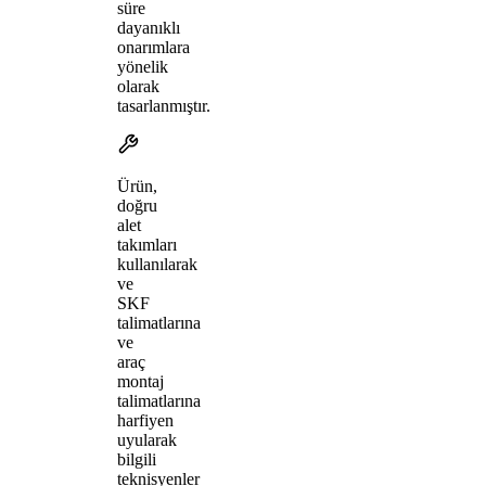
süre
dayanıklı
onarımlara
yönelik
olarak
tasarlanmıştır.
Ürün,
doğru
alet
takımları
kullanılarak
ve
SKF
talimatlarına
ve
araç
montaj
talimatlarına
harfiyen
uyularak
bilgili
teknisyenler