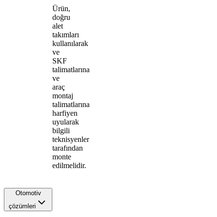
Ürün,
doğru
alet
takımları
kullanılarak
ve
SKF
talimatlarına
ve
araç
montaj
talimatlarına
harfiyen
uyularak
bilgili
teknisyenler
tarafından
monte
edilmelidir.
Otomotiv
çözümleri