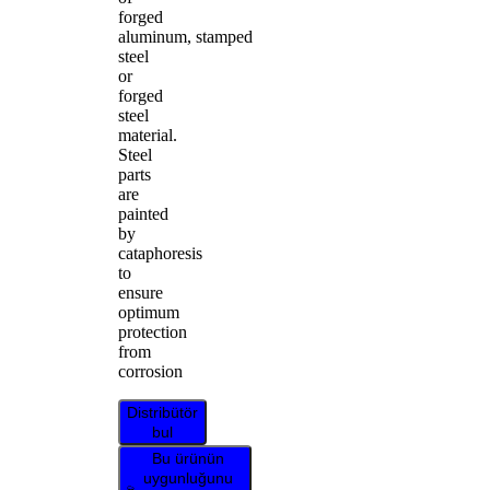
forged
aluminum, stamped
steel
or
forged
steel
material.
Steel
parts
are
painted
by
cataphoresis
to
ensure
optimum
protection
from
corrosion
Distribütör
bul
Bu ürünün
uygunluğunu