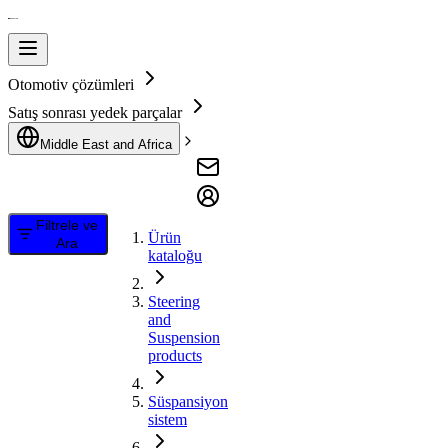
Otomotiv çözümleri
Satış sonrası yedek parçalar
Middle East and Africa
Filtrele ve
Ürün
Ara
kataloğu
Steering
and
Suspension
products
Süspansiyon
sistem