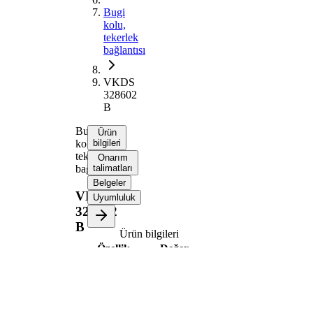
Bugi
kolu,
tekerlek
bağlantısı
VKDS
328602
B
Bugi
Ürün
kolu,
bilgileri
tekerlek
Onarım
bağlantısı
talimatları
Belgeler
VKDS
Uyumluluk
328602
B
Ürün bilgileri
Özellik
Değer
Bugi kolu
Enine bugi
tipi
kolu
İlave ürün/
İlave
sentetik yağ ile