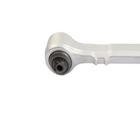
açıklama
İlave
Taşıyıcı/kılavuz
Ürün/Bilgi
mafsal ile
2
Çift
halindeki
VKDS 328603
ürün
B
numarası