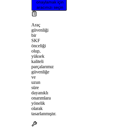
onaylamak için
aracınızı seçin
Araç
güvenliği
bir
SKF
önceliği
olup,
yüksek
kaliteli
parçalarımız
güvenliğe
ve
uzun
süre
dayanıklı
onarımlara
yönelik
olarak
tasarlanmıştır.