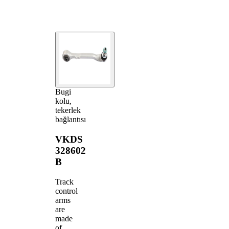
Bugi
kolu,
tekerlek
bağlantısı
VKDS
328602
B
Track
control
arms
are
made
of