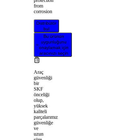
protection
from
corrosion
Distribütör
bul
Bu ürünün
uygunluğunu
onaylamak için
aracınızı seçin
Araç
güvenliği
bir
SKF
önceliği
olup,
yüksek
kaliteli
parçalarımız
güvenliğe
ve
uzun
süre