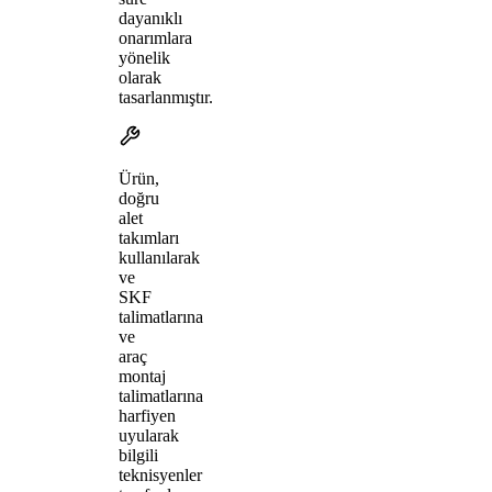
dayanıklı
onarımlara
yönelik
olarak
tasarlanmıştır.
Ürün,
doğru
alet
takımları
kullanılarak
ve
SKF
talimatlarına
ve
araç
montaj
talimatlarına
harfiyen
uyularak
bilgili
teknisyenler