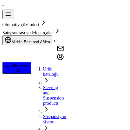
Otomotiv çözümleri
Satış sonrası yedek parçalar
Middle East and Africa
Filtrele ve
Ürün
Ara
kataloğu
Steering
and
Suspension
products
Süspansiyon
sistem