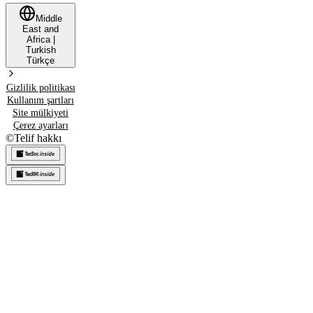
Middle
East and
Africa
|
Turkish
Türkçe
Gizlilik politikası
Kullanım şartları
Site mülkiyeti
Çerez ayarları
©
Telif hakkı