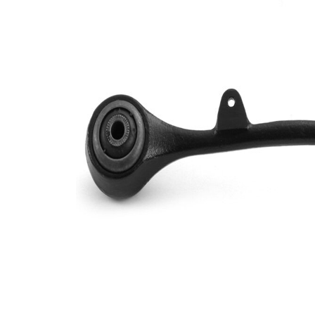
Delik
12,2
çapı
mm
Enine
Bugi
bugi
kolu tipi
kolu
İlave
ürün/
sentetik
İlave
yağ ile
açıklama
Dişli
M14 x
ölçüsü 1
1,5
Çift
VKDS
halindeki
328575
ürün
B
numarası