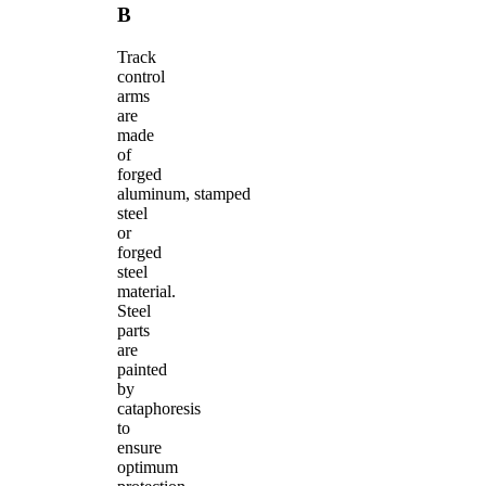
B
Track
control
arms
are
made
of
forged
aluminum, stamped
steel
or
forged
steel
material.
Steel
parts
are
painted
by
cataphoresis
to
ensure
optimum