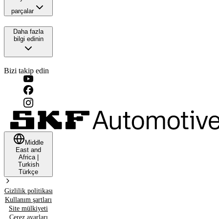
parçalar
Daha fazla
bilgi edinin
Bizi takip edin
Middle
East and
Africa
|
Turkish
Türkçe
Gizlilik politikası
Kullanım şartları
Site mülkiyeti
Çerez ayarları