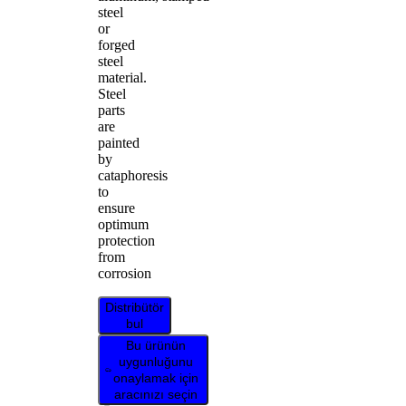
steel
or
forged
steel
material.
Steel
parts
are
painted
by
cataphoresis
to
ensure
optimum
protection
from
corrosion
Distribütör
bul
Bu ürünün
uygunluğunu
onaylamak için
aracınızı seçin