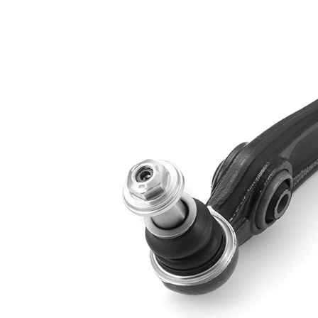
İlave ürün/
İlave
sentetik yağ ile
açıklama
İlave
Taşıyıcı/kılavuz
Ürün/Bilgi
mafsal ile
2
Dişli
M14 x 1,5
ölçüsü 1
Çift
halindeki
VKDS 328569
ürün
B
numarası