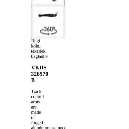
Bugi
kolu,
tekerlek
bağlantısı
VKDS
328570
B
Track
control
arms
are
made
of
forged
aluminum, stamped