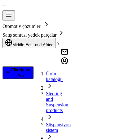
Otomotiv çözümleri
Satış sonrası yedek parçalar
Middle East and Africa
Filtrele ve
Ürün
Ara
kataloğu
Steering
and
Suspension
products
Süspansiyon
sistem