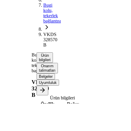
Bugi
kolu,
tekerlek
bağlantısı
VKDS
328570
B
Bugi
Ürün
kolu,
bilgileri
tekerlek
Onarım
bağlantısı
talimatları
Belgeler
VKDS
Uyumluluk
328570
B
Ürün bilgileri
Özellik
Değer
Uzunluk
343,5 mm
Delik çapı
14,2 mm
Bugi kolu
Enine bugi
tipi
kolu