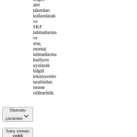
alet
takımları
kullanılarak
ve
SKF
talimatlarına
ve
araç
montaj
talimatlarına
harfiyen
uyularak
bilgili
teknisyenler
tarafından
monte
edilmelidir.
Otomotiv
çözümleri
Satış sonrası
yedek