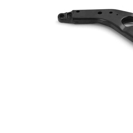
Ürün/Bilgi
mafsalı yok
2
Çift
halindeki
VKDS 328515
ürün
numarası