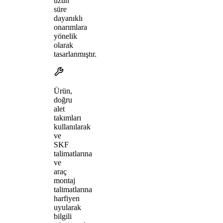
uzun
süre
dayanıklı
onarımlara
yönelik
olarak
tasarlanmıştır.
Ürün,
doğru
alet
takımları
kullanılarak
ve
SKF
talimatlarına
ve
araç
montaj
talimatlarına
harfiyen
uyularak
bilgili