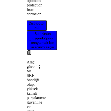
optimum
protection
from
corrosion
Distribütör
bul
Bu ürünün
uygunluğunu
onaylamak için
aracınızı seçin
Araç
güvenliği
bir
SKF
önceliği
olup,
yüksek
kaliteli
parçalarımız
güvenliğe
ve