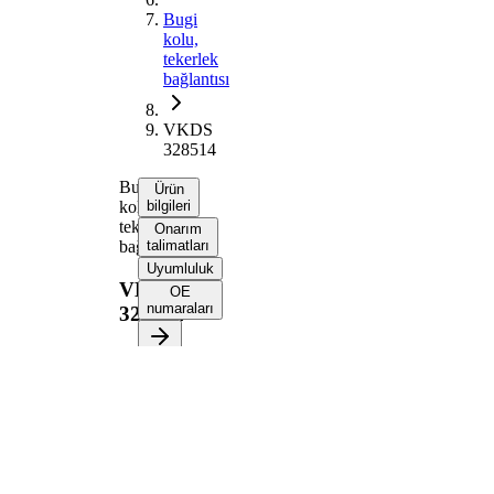
Bugi
kolu,
tekerlek
bağlantısı
VKDS
328514
Bugi
Ürün
kolu,
bilgileri
tekerlek
Onarım
bağlantısı
talimatları
Uyumluluk
VKDS
OE
numaraları
328514
Ürün bilgileri
Özellik
Değer
Uzunluk
344,2 mm
Bugi kolu
Enine bugi kolu
tipi
İlave
Taşıyıcı/Kılavuz