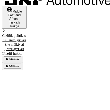
Middle
East and
Africa
|
Turkish
Türkçe
Gizlilik politikası
Kullanım şartları
Site mülkiyeti
Çerez ayarları
©
Telif hakkı