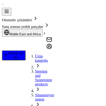
Otomotiv çözümleri
Satış sonrası yedek parçalar
Middle East and Africa
Filtrele ve
Ürün
Ara
kataloğu
Steering
and
Suspension
products
Süspansiyon
sistem