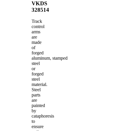
VKDS
328514
Track
control
arms
are
made
of
forged
aluminum, stamped
steel
or
forged
steel
material.
Steel
parts
are
painted
by
cataphoresis
to
ensure