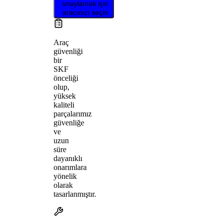
onaylamak için
aracınızı seçin
Araç
güvenliği
bir
SKF
önceliği
olup,
yüksek
kaliteli
parçalarımız
güvenliğe
ve
uzun
süre
dayanıklı
onarımlara
yönelik
olarak
tasarlanmıştır.