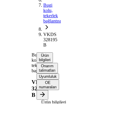
Bugi
kolu,
tekerlek
bağlantısı
VKDS
328195
B
Bugi
Ürün
kolu,
bilgileri
tekerlek
Onarım
bağlantısı
talimatları
Uyumluluk
VKDS
OE
numaraları
328195
B
Ürün bilgileri
Özellik
Değer
Enine
Bugi
bugi
kolu tipi
kolu