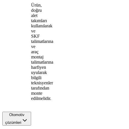
Ürün,
doğru
alet
takımları
kullanılarak
ve
SKF
talimatlarına
ve
araç
montaj
talimatlarına
harfiyen
uyularak
bilgili
teknisyenler
tarafından
monte
edilmelidir.
Otomotiv
çözümleri