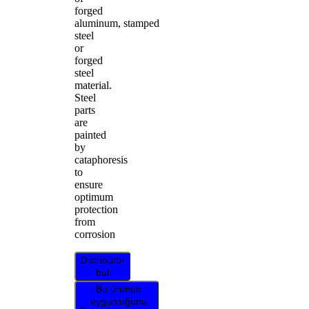
forged
aluminum, stamped
steel
or
forged
steel
material.
Steel
parts
are
painted
by
cataphoresis
to
ensure
optimum
protection
from
corrosion
Distribütör
bul
Bu ürünün
uygunluğunu