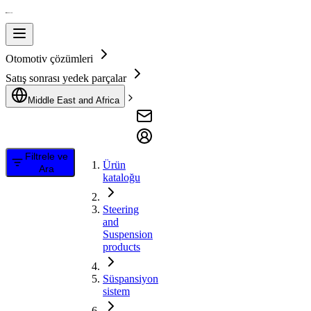
Otomotiv çözümleri
Satış sonrası yedek parçalar
Middle East and Africa
Filtrele ve
Ürün
Ara
kataloğu
Steering
and
Suspension
products
Süspansiyon
sistem