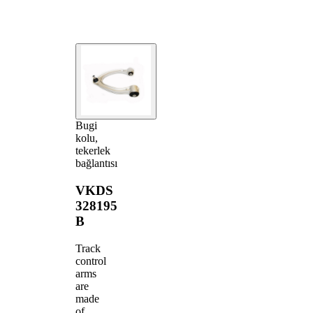
Bugi
kolu,
tekerlek
bağlantısı
VKDS
328195
B
Track
control
arms
are
made
of