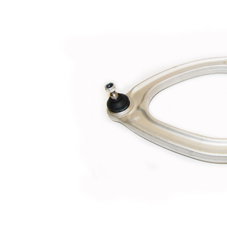
Çift
VKDS
halindeki
328198
ürün
B
numarası