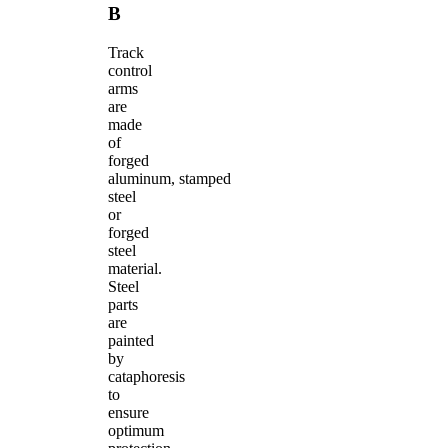
B
Track
control
arms
are
made
of
forged
aluminum, stamped
steel
or
forged
steel
material.
Steel
parts
are
painted
by
cataphoresis
to
ensure
optimum