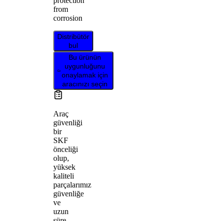
protection
from
corrosion
Distribütör
bul
Bu ürünün
uygunluğunu
onaylamak için
aracınızı seçin
Araç
güvenliği
bir
SKF
önceliği
olup,
yüksek
kaliteli
parçalarımız
güvenliğe
ve
uzun
süre