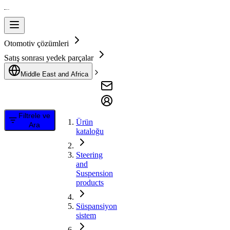
Otomotiv çözümleri
Satış sonrası yedek parçalar
Middle East and Africa
Filtrele ve
Ürün
Ara
kataloğu
Steering
and
Suspension
products
Süspansiyon
sistem