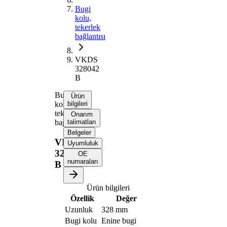
Bugi
kolu,
tekerlek
bağlantısı
VKDS
328042
B
Bugi
Ürün
kolu,
bilgileri
tekerlek
Onarım
bağlantısı
talimatları
Belgeler
VKDS
Uyumluluk
328042
OE
numaraları
B
Ürün bilgileri
Özellik
Değer
Uzunluk
328 mm
Bugi kolu
Enine bugi