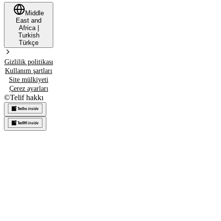
Middle
East and
Africa
|
Turkish
Türkçe
Gizlilik politikası
Kullanım şartları
Site mülkiyeti
Çerez ayarları
©
Telif hakkı