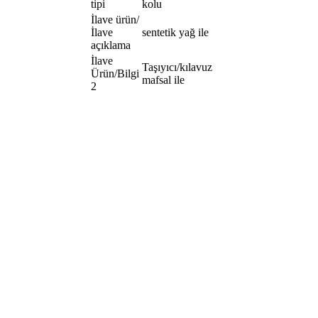
tipi
kolu
İlave ürün/
İlave
sentetik yağ ile
açıklama
İlave
Taşıyıcı/kılavuz
Ürün/Bilgi
mafsal ile
2