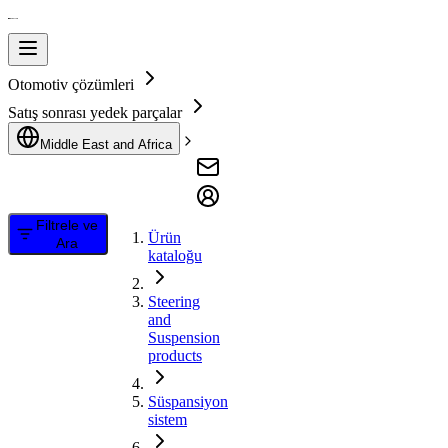
Otomotiv çözümleri
Satış sonrası yedek parçalar
Middle East and Africa
Filtrele ve
Ürün
Ara
kataloğu
Steering
and
Suspension
products
Süspansiyon
sistem