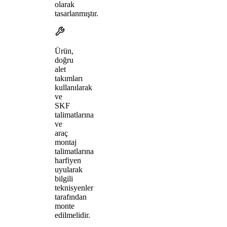
olarak
tasarlanmıştır.
Ürün,
doğru
alet
takımları
kullanılarak
ve
SKF
talimatlarına
ve
araç
montaj
talimatlarına
harfiyen
uyularak
bilgili
teknisyenler
tarafından
monte
edilmelidir.