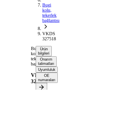
Bugi
kolu,
tekerlek
bağlantısı
VKDS
327518
Bugi
Ürün
kolu,
bilgileri
tekerlek
Onarım
bağlantısı
talimatları
Uyumluluk
VKDS
OE
numaraları
327518
Ürün bilgileri
Özellik
Değer
385,5
Uzunluk
mm
Enine
Bugi
bugi
kolu tipi