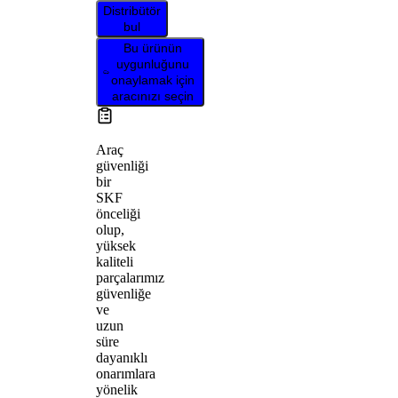
Distribütör
bul
Bu ürünün
uygunluğunu
onaylamak için
aracınızı seçin
Araç
güvenliği
bir
SKF
önceliği
olup,
yüksek
kaliteli
parçalarımız
güvenliğe
ve
uzun
süre
dayanıklı
onarımlara
yönelik