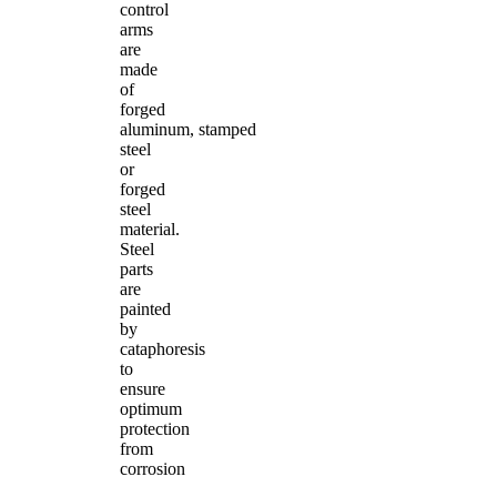
control
arms
are
made
of
forged
aluminum, stamped
steel
or
forged
steel
material.
Steel
parts
are
painted
by
cataphoresis
to
ensure
optimum
protection
from
corrosion