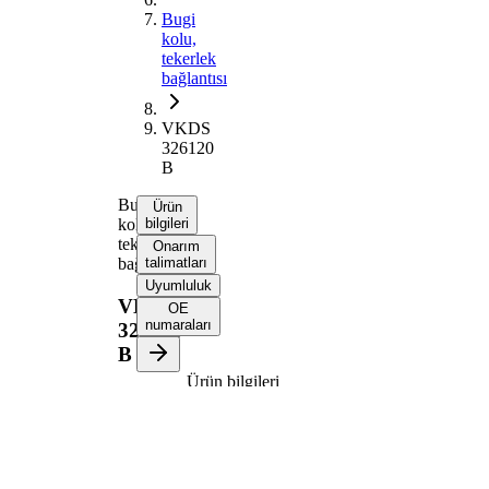
Bugi
kolu,
tekerlek
bağlantısı
VKDS
326120
B
Bugi
Ürün
kolu,
bilgileri
tekerlek
Onarım
bağlantısı
talimatları
Uyumluluk
VKDS
OE
numaraları
326120
B
Ürün bilgileri
Özellik
Değer
Montaj
Ön aksın solu
tarafı
Bugi kolu
Enine bugi