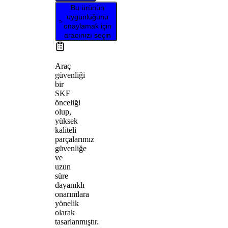
Bu ürünün
uygunluğunu
onaylamak için
aracınızı seçin
Araç
güvenliği
bir
SKF
önceliği
olup,
yüksek
kaliteli
parçalarımız
güvenliğe
ve
uzun
süre
dayanıklı
onarımlara
yönelik
olarak
tasarlanmıştır.