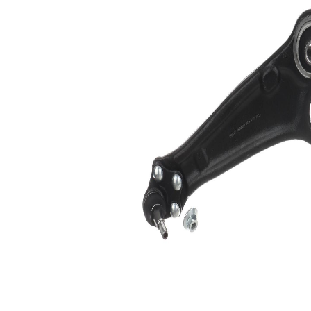
tipi
kolu
İlave
Taşıyıcı/kılavuz
Ürün/Bilgi
mafsal ile
2
Çift
halindeki
VKDS 326121
ürün
B
numarası