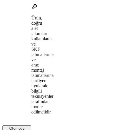
Ürün,
doğru
alet
takımları
kullanılarak
ve
SKF
talimatlarına
ve
araç
montaj
talimatlarına
harfiyen
uyularak
bilgili
teknisyenler
tarafından
monte
edilmelidir.
Otomotiv