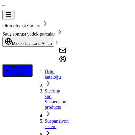
Otomotiv çözümleri
Satış sonrası yedek parçalar
Middle East and Africa
Filtrele ve
Ürün
Ara
kataloğu
Steering
and
Suspension
products
Süspansiyon
sistem