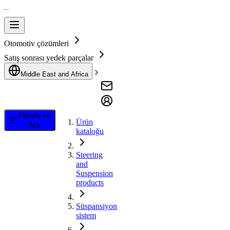
Otomotiv çözümleri
Satış sonrası yedek parçalar
Middle East and Africa
Filtrele ve
Ürün
Ara
kataloğu
Steering
and
Suspension
products
Süspansiyon
sistem