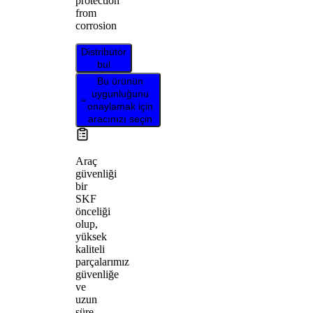
protection
from
corrosion
Distribütör
bul
Bu ürünün
uygunluğunu
onaylamak için
aracınızı seçin
Araç
güvenliği
bir
SKF
önceliği
olup,
yüksek
kaliteli
parçalarımız
güvenliğe
ve
uzun
süre