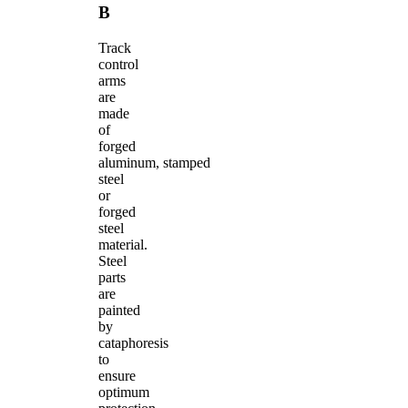
B
Track
control
arms
are
made
of
forged
aluminum, stamped
steel
or
forged
steel
material.
Steel
parts
are
painted
by
cataphoresis
to
ensure
optimum