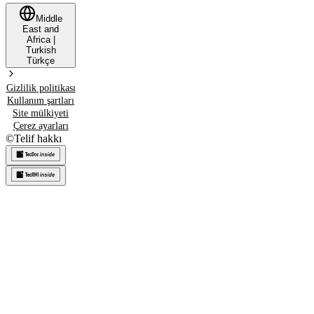
Middle
East and
Africa
|
Turkish
Türkçe
Gizlilik politikası
Kullanım şartları
Site mülkiyeti
Çerez ayarları
©
Telif hakkı