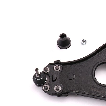
İlave ürün/
İlave
sentetik yağ ile
açıklama
İlave
Taşıyıcı/kılavuz
Ürün/Bilgi
mafsal ile
2
Dişli
M12 x 1,25
ölçüsü 1
Çift
halindeki
VKDS 326049
ürün
B
numarası