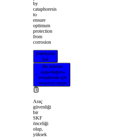
by
cataphoresis
to
ensure
optimum
protection
from
corrosion
Distribütör
bul
Bu ürünün
uygunluğunu
onaylamak için
aracınızı seçin
Araç
güvenliği
bir
SKF
önceliği
olup,
yüksek