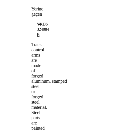
Yerine
geçen
VKDS
324084
B
Track
control
arms
are
made
of
forged
aluminum, stamped
steel
or
forged
steel
material.
Steel
parts
are
painted