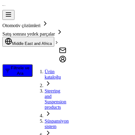
Otomotiv çözümleri
Satış sonrası yedek parçalar
Middle East and Africa
Filtrele ve
Ürün
Ara
kataloğu
Steering
and
Suspension
products
Süspansiyon
sistem