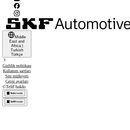
Middle
East and
Africa
|
Turkish
Türkçe
Gizlilik politikası
Kullanım şartları
Site mülkiyeti
Çerez ayarları
©
Telif hakkı