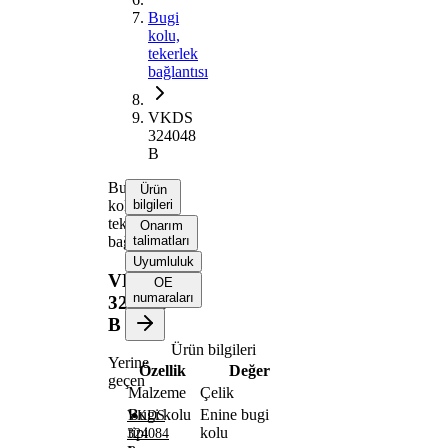
Bugi
kolu,
tekerlek
bağlantısı
VKDS
324048
B
Bugi
Ürün
kolu,
bilgileri
tekerlek
Onarım
bağlantısı
talimatları
Uyumluluk
VKDS
OE
numaraları
324048
B
Ürün bilgileri
Yerine
Özellik
Değer
geçen
Malzeme
Çelik
Bugi kolu
Enine bugi
VKDS
tipi
kolu
324084