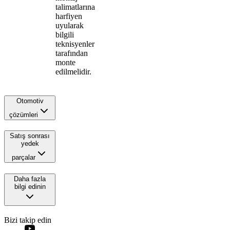
talimatlarına
harfiyen
uyularak
bilgili
teknisyenler
tarafından
monte
edilmelidir.
Otomotiv
çözümleri
Satış sonrası
yedek
parçalar
Daha fazla
bilgi edinin
Bizi takip edin