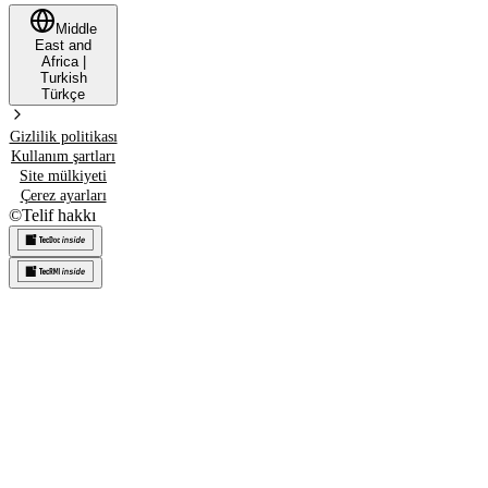
Middle
East and
Africa
|
Turkish
Türkçe
Gizlilik politikası
Kullanım şartları
Site mülkiyeti
Çerez ayarları
©
Telif hakkı