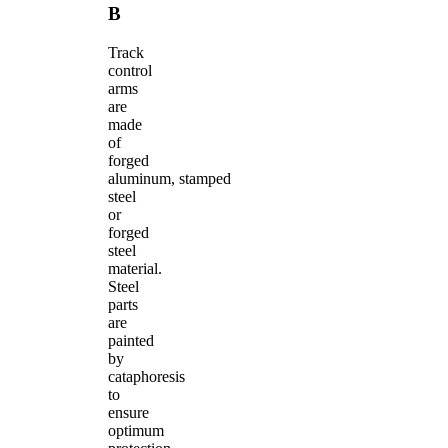
B
Track
control
arms
are
made
of
forged
aluminum, stamped
steel
or
forged
steel
material.
Steel
parts
are
painted
by
cataphoresis
to
ensure
optimum