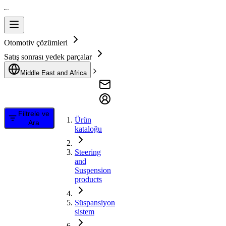
Otomotiv çözümleri
Satış sonrası yedek parçalar
Middle East and Africa
Filtrele ve
Ürün
Ara
kataloğu
Steering
and
Suspension
products
Süspansiyon
sistem