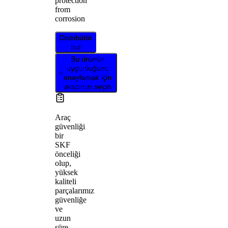
protection
from
corrosion
Distribütör
bul
Bu ürünün
uygunluğunu
onaylamak için
aracınızı seçin
Araç
güvenliği
bir
SKF
önceliği
olup,
yüksek
kaliteli
parçalarımız
güvenliğe
ve
uzun
süre