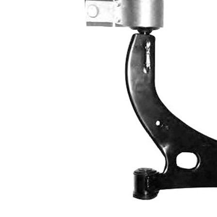
İlave ürün/
İlave
sentetik yağ ile
açıklama
İlave
Taşıyıcı/kılavuz
Ürün/Bilgi
mafsal ile
2
Bugi kolu
Üçgen bugi
yapı tarzı
kolu
Çift
halindeki
VKDS 324021
ürün
B
numarası