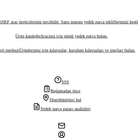
i
SKF araç üreticilerinin tercihidir. Satış sonrası yedek parça tekliflerimizi keşf
Ürün kataloğu
Aracınız için şimdi yedek parça bulun.
oji merkezi
Ürünlerimiz için kılavuzlar, kurulum kılavuzları ve ipuçları bulun.
SSS
Başlamadan önce
Distribütörleri bul
Yedek parça pazarı analizleri