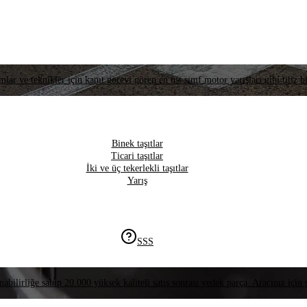
lar ve teknikler için kanıt görevi gören en üst sınıf motor yarışları gibi titiz bi
Binek taşıtlar
Ticari taşıtlar
İki ve üç tekerlekli taşıtlar
Yarış
SSS
nabilirliğe sahip 20.000 yüksek kaliteli satış sonrası yedek parça. Aracınız için