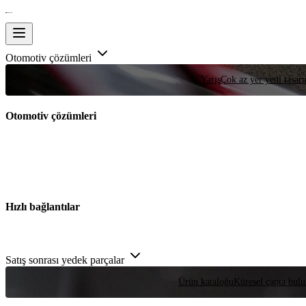
Otomotiv çözümleri
Yarış
Çok az yer yeni tasarım
Otomotiv çözümleri
Hızlı bağlantılar
Satış sonrası yedek parçalar
Ürün kataloğu
Küresel çapta bulu