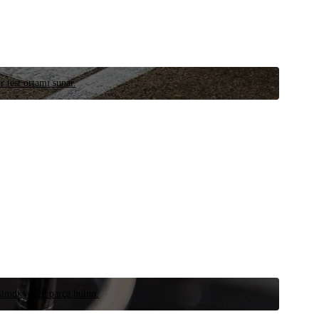
r test ortamı sunar.
 şimdi yedek parça bulun.