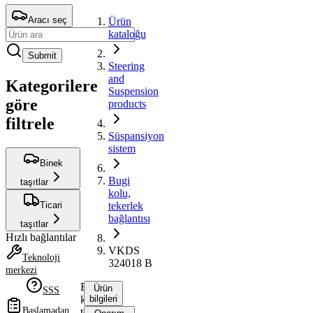
Aracı seç
Ürün
kataloğu
Submit
Steering
and
Kategorilere
Suspension
göre
products
filtrele
Süspansiyon
sistem
Binek
Bugi
taşıtlar
kolu,
Ticari
tekerlek
bağlantısı
taşıtlar
Hızlı bağlantılar
VKDS
Teknoloji
324018 B
merkezi
Bugi
Ürün
SSS
kolu,
bilgileri
Başlamadan
tekerlek