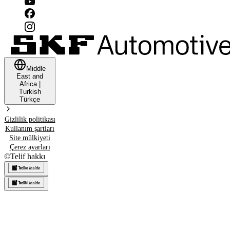
Middle
East and
Africa
|
Turkish
Türkçe
Gizlilik politikası
Kullanım şartları
Site mülkiyeti
Çerez ayarları
©
Telif hakkı