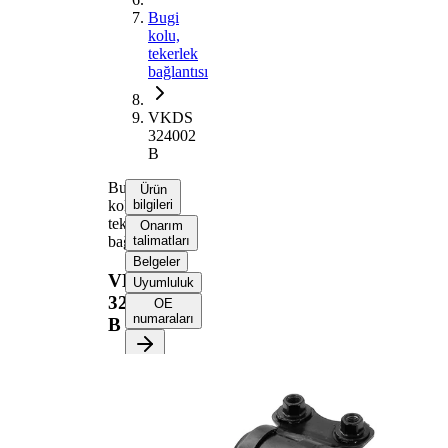
Bugi
kolu,
tekerlek
bağlantısı
VKDS
324002
B
Bugi
Ürün
kolu,
bilgileri
tekerlek
Onarım
bağlantısı
talimatları
Belgeler
VKDS
Uyumluluk
324002
OE
numaraları
B
Ürün bilgileri
Özellik
Değer
Koni
21 mm
ölçüsü