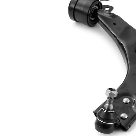
Bugi kolu
Enine bugi
tipi
kolu
Yataklama
Hidrolik yatak
türü
İlave ürün/
İlave
sentetik yağ ile
açıklama
İlave
Taşıyıcı/kılavuz
Ürün/Bilgi
mafsal ile
2
Dişli
M14 x 1,5
ölçüsü 1
Bugi kolu
Üçgen bugi
yapı tarzı
kolu
Çift
halindeki
VKDS 324003
ürün
B
numarası