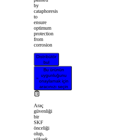
by
cataphoresis
to
ensure
optimum
protection
from
corrosion
Distribütör
bul
Bu ürünün
uygunluğunu
onaylamak için
aracınızı seçin
Araç
güvenliği
bir
SKF
önceliği
olup,
yüksek