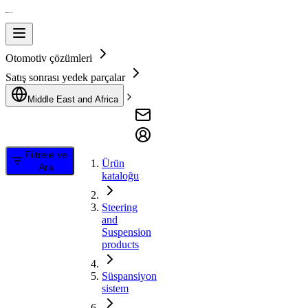
Otomotiv çözümleri
Satış sonrası yedek parçalar
Middle East and Africa
Filtrele ve
Ürün
Ara
kataloğu
Steering
and
Suspension
products
Süspansiyon
sistem