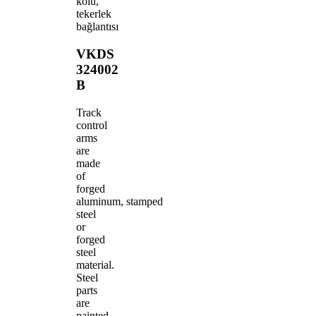
kolu,
tekerlek
bağlantısı
VKDS
324002
B
Track
control
arms
are
made
of
forged
aluminum, stamped
steel
or
forged
steel
material.
Steel
parts
are
painted