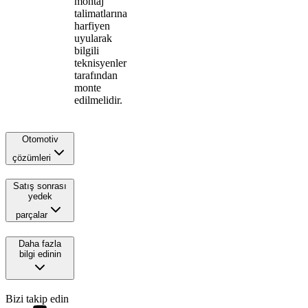
montaj
talimatlarına
harfiyen
uyularak
bilgili
teknisyenler
tarafından
monte
edilmelidir.
Otomotiv
çözümleri
Satış sonrası
yedek
parçalar
Daha fazla
bilgi edinin
Bizi takip edin