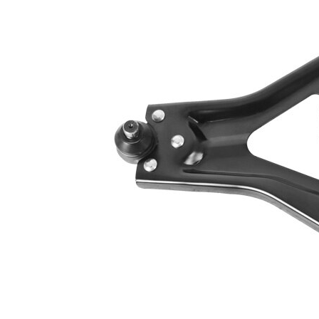
1/Delik
aralığı 2
Bugi kolu
Enine bugi
tipi
kolu
İlave ürün/
İlave
sentetik yağ ile
açıklama
İlave
Taşıyıcı/kılavuz
Ürün/Bilgi
mafsal ile
2
Bugi kolu
Üçgen bugi
yapı tarzı
kolu
Çift
halindeki
VKDS 324001
ürün
B
numarası