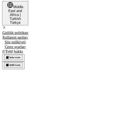
Middle
East and
Africa
|
Turkish
Türkçe
Gizlilik politikası
Kullanım şartları
Site mülkiyeti
Çerez ayarları
©
Telif hakkı