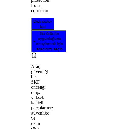
protection
from
corrosion
Distribütör
bul
Bu ürünün
uygunluğunu
onaylamak için
aracınızı seçin
Araç
güvenliği
bir
SKF
önceliği
olup,
yüksek
kaliteli
parçalarımız
güvenliğe
ve
uzun
süre