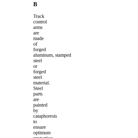
B
Track
control
arms
are
made
of
forged
aluminum, stamped
steel
or
forged
steel
material.
Steel
parts
are
painted
by
cataphoresis
to
ensure
optimum