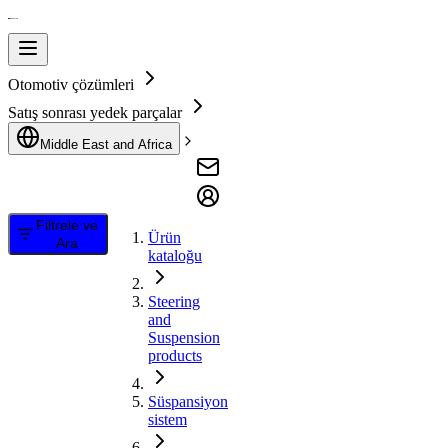
Otomotiv çözümleri
Satış sonrası yedek parçalar
Middle East and Africa
Filtrele ve
Ürün
Ara
kataloğu
Steering
and
Suspension
products
Süspansiyon
sistem