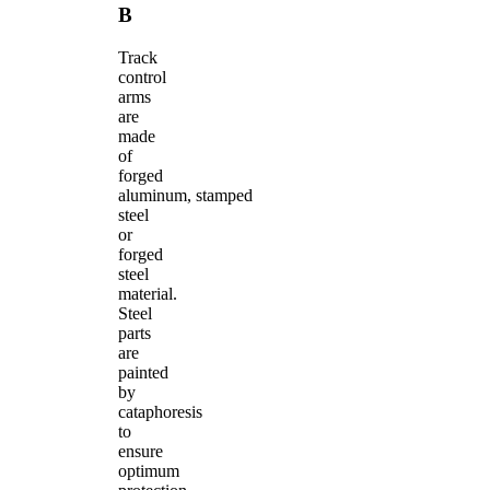
B
Track
control
arms
are
made
of
forged
aluminum, stamped
steel
or
forged
steel
material.
Steel
parts
are
painted
by
cataphoresis
to
ensure
optimum