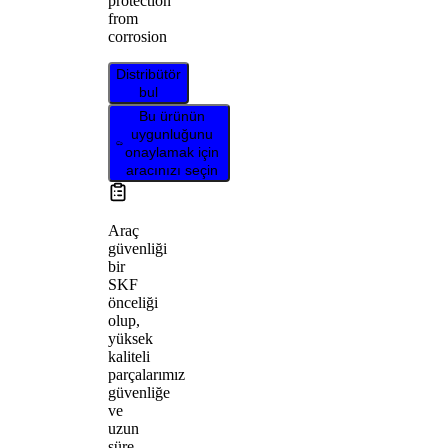
protection
from
corrosion
Distribütör
bul
Bu ürünün
uygunluğunu
onaylamak için
aracınızı seçin
Araç
güvenliği
bir
SKF
önceliği
olup,
yüksek
kaliteli
parçalarımız
güvenliğe
ve
uzun
süre