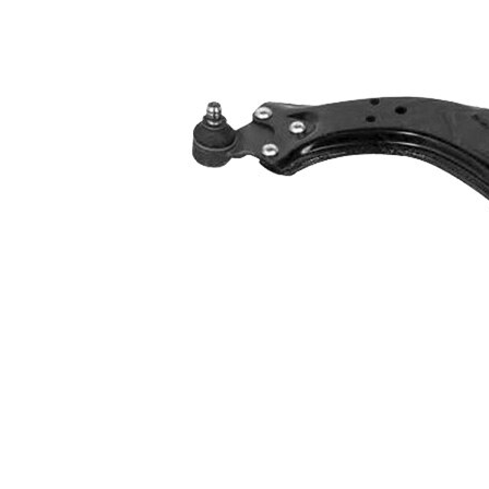
İlave ürün/
İlave
sentetik yağ ile
açıklama
İlave
Taşıyıcı/kılavuz
Ürün/Bilgi
mafsal ile
2
Bugi kolu
Üçgen bugi
yapı tarzı
kolu
Çift
halindeki
VKDS 323161
ürün
B
numarası