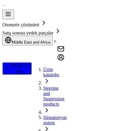
Otomotiv çözümleri
Satış sonrası yedek parçalar
Middle East and Africa
Filtrele ve
Ürün
Ara
kataloğu
Steering
and
Suspension
products
Süspansiyon
sistem