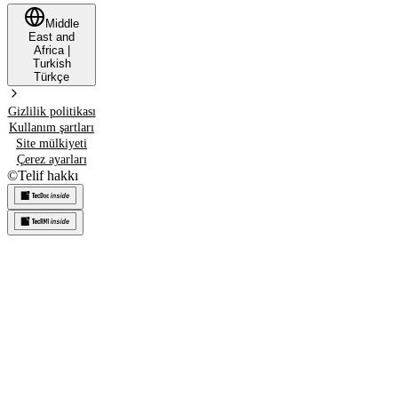
Middle
East and
Africa
|
Turkish
Türkçe
Gizlilik politikası
Kullanım şartları
Site mülkiyeti
Çerez ayarları
©
Telif hakkı