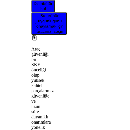
Distribütör
bul
Bu ürünün
uygunluğunu
onaylamak için
aracınızı seçin
Araç
güvenliği
bir
SKF
önceliği
olup,
yüksek
kaliteli
parçalarımız
güvenliğe
ve
uzun
süre
dayanıklı
onarımlara
yönelik