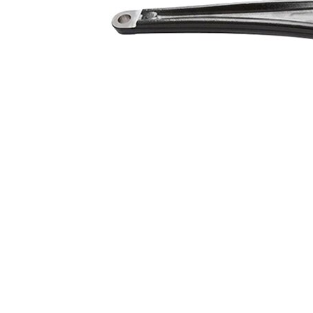
Bugi kolu
Enine bugi kolu
tipi
İlave
Taşıyıcı/Kılavuz
Ürün/Bilgi
mafsalı yok
2
Çift
halindeki
VKDS 323127
ürün
numarası