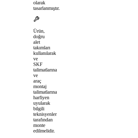
olarak
tasarlanmıştır.
Ürün,
doğru
alet
takımları
kullanılarak
ve
SKF
talimatlarına
ve
araç
montaj
talimatlarına
harfiyen
uyularak
bilgili
teknisyenler
tarafından
monte
edilmelidir.