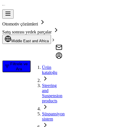
Otomotiv çözümleri
Satış sonrası yedek parçalar
Middle East and Africa
Filtrele ve
Ürün
Ara
kataloğu
Steering
and
Suspension
products
Süspansiyon
sistem