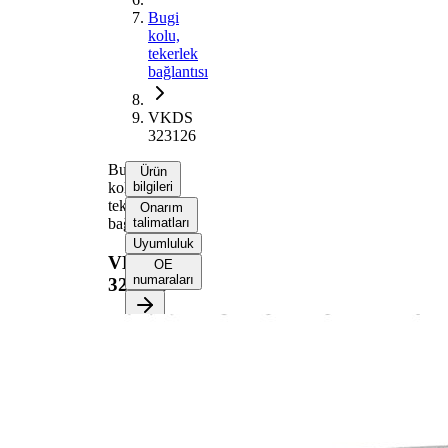
Bugi
kolu,
tekerlek
bağlantısı
VKDS
323126
Bugi
Ürün
kolu,
bilgileri
tekerlek
Onarım
bağlantısı
talimatları
Uyumluluk
VKDS
OE
numaraları
323126
Ürün bilgileri
Özellik
Değer
Montaj
Ön aksın solu
tarafı
Uzunluk
254 mm
İç çap
14,3 mm