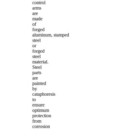
control
arms
are
made
of
forged
aluminum, stamped
steel
or
forged
steel
material.
Steel
parts
are
painted
by
cataphoresis
to
ensure
optimum
protection
from
corrosion