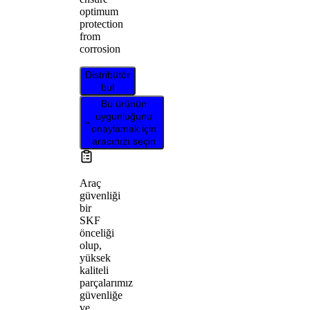
optimum
protection
from
corrosion
Distribütör
bul
Bu ürünün
uygunluğunu
onaylamak için
aracınızı seçin
Araç
güvenliği
bir
SKF
önceliği
olup,
yüksek
kaliteli
parçalarımız
güvenliğe
ve