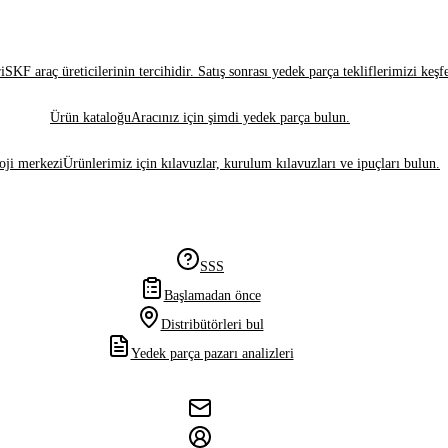
i
SKF araç üreticilerinin tercihidir. Satış sonrası yedek parça tekliflerimizi keşf
Ürün kataloğu
Aracınız için şimdi yedek parça bulun.
oji merkezi
Ürünlerimiz için kılavuzlar, kurulum kılavuzları ve ipuçları bulun.
SSS
Başlamadan önce
Distribütörleri bul
Yedek parça pazarı analizleri