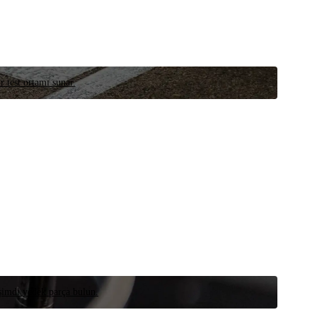
r test ortamı sunar.
 şimdi yedek parça bulun.