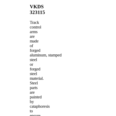
VKDS
323115
Track
control
arms
are
made
of
forged
aluminum, stamped
steel
or
forged
steel
material.
Steel
parts
are
painted
by
cataphoresis
to
ensure