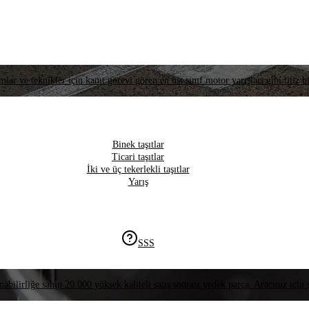
lar ve teknikler için kanıt görevi gören en üst sınıf motor yarışları gibi titiz bi
Binek taşıtlar
Ticari taşıtlar
İki ve üç tekerlekli taşıtlar
Yarış
SSS
nabilirliğe sahip 20.000 yüksek kaliteli satış sonrası yedek parça. Aracınız için