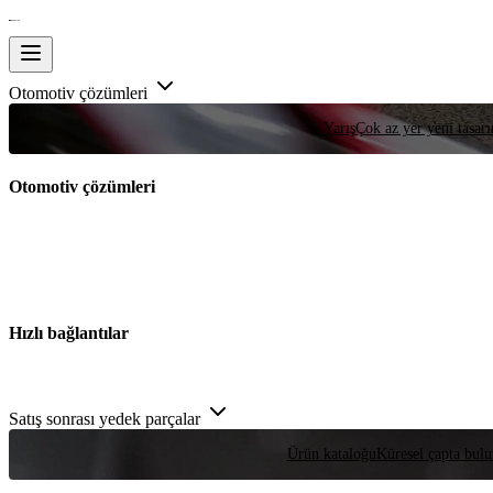
Otomotiv çözümleri
Yarış
Çok az yer yeni tasarım
Otomotiv çözümleri
Hızlı bağlantılar
Satış sonrası yedek parçalar
Ürün kataloğu
Küresel çapta bulu