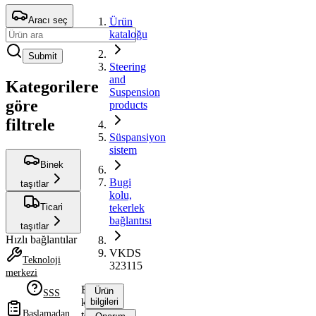
Aracı seç
Ürün
kataloğu
Submit
Steering
and
Kategorilere
Suspension
göre
products
filtrele
Süspansiyon
sistem
Binek
Bugi
taşıtlar
kolu,
Ticari
tekerlek
bağlantısı
taşıtlar
Hızlı bağlantılar
VKDS
Teknoloji
323115
merkezi
Bugi
Ürün
SSS
kolu,
bilgileri
Başlamadan
tekerlek