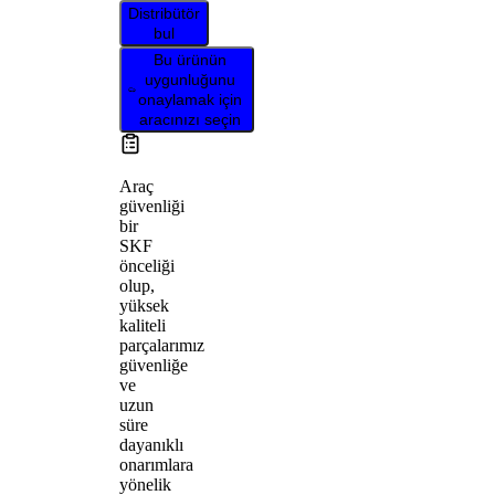
Distribütör
bul
Bu ürünün
uygunluğunu
onaylamak için
aracınızı seçin
Araç
güvenliği
bir
SKF
önceliği
olup,
yüksek
kaliteli
parçalarımız
güvenliğe
ve
uzun
süre
dayanıklı
onarımlara
yönelik