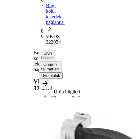
Bugi
kolu,
tekerlek
bağlantısı
VKDS
323054
Bugi
Ürün
kolu,
bilgileri
tekerlek
Onarım
bağlantısı
talimatları
Uyumluluk
VKDS
323054
Ürün bilgileri
Özellik
Değer
Bugi kolu
Enine bugi kolu
tipi
İlave
Taşıyıcı/Kılavuz
Ürün/Bilgi
mafsalı yok
2
Bugi kolu
Üçgen bugi