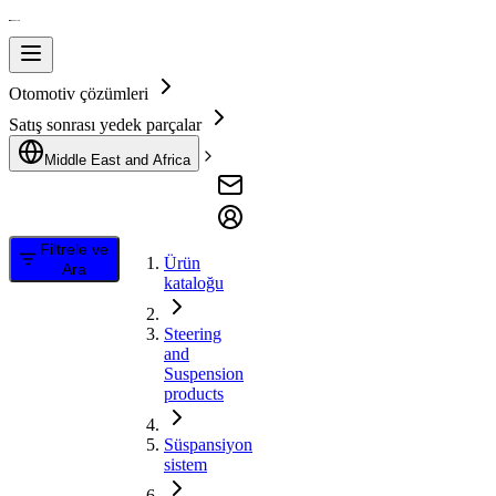
Otomotiv çözümleri
Satış sonrası yedek parçalar
Middle East and Africa
Filtrele ve
Ürün
Ara
kataloğu
Steering
and
Suspension
products
Süspansiyon
sistem