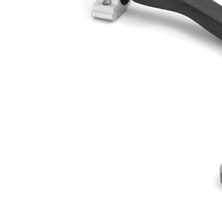
yapı tarzı
kolu
Çift
halindeki
VKDS 323052
ürün
numarası