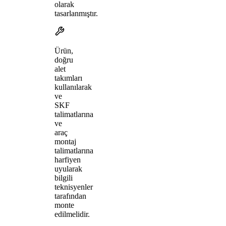
olarak
tasarlanmıştır.
Ürün,
doğru
alet
takımları
kullanılarak
ve
SKF
talimatlarına
ve
araç
montaj
talimatlarına
harfiyen
uyularak
bilgili
teknisyenler
tarafından
monte
edilmelidir.