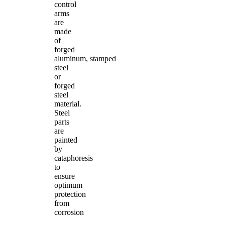
control
arms
are
made
of
forged
aluminum, stamped
steel
or
forged
steel
material.
Steel
parts
are
painted
by
cataphoresis
to
ensure
optimum
protection
from
corrosion