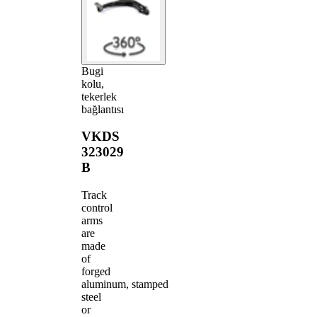
Bugi
kolu,
tekerlek
bağlantısı
VKDS
323029
B
Track
control
arms
are
made
of
forged
aluminum, stamped
steel
or