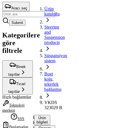
Aracı seç
Ürün
kataloğu
Submit
Steering
and
Kategorilere
Suspension
göre
products
filtrele
Süspansiyon
sistem
Binek
Bugi
taşıtlar
kolu,
Ticari
tekerlek
bağlantısı
taşıtlar
Hızlı bağlantılar
VKDS
Teknoloji
323029 B
merkezi
Bugi
Ürün
SSS
kolu,
bilgileri
Başlamadan
tekerlek