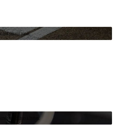
r test ortamı sunar.
 şimdi yedek parça bulun.