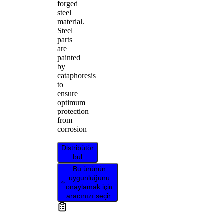
forged
steel
material.
Steel
parts
are
painted
by
cataphoresis
to
ensure
optimum
protection
from
corrosion
Distribütör
bul
Bu ürünün
uygunluğunu
onaylamak için
aracınızı seçin