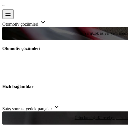
Otomotiv çözümleri
Yarış
Çok az yer yeni tasarım
Otomotiv çözümleri
Hızlı bağlantılar
Satış sonrası yedek parçalar
Ürün kataloğu
Küresel çapta bulu