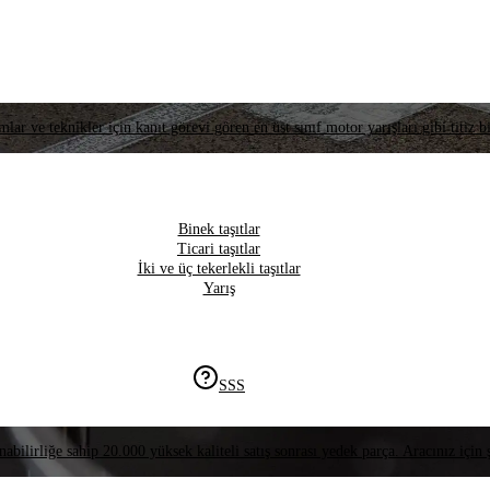
lar ve teknikler için kanıt görevi gören en üst sınıf motor yarışları gibi titiz bi
Binek taşıtlar
Ticari taşıtlar
İki ve üç tekerlekli taşıtlar
Yarış
SSS
nabilirliğe sahip 20.000 yüksek kaliteli satış sonrası yedek parça. Aracınız için