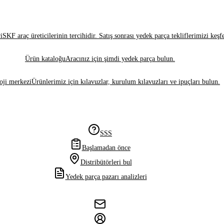
i
SKF araç üreticilerinin tercihidir. Satış sonrası yedek parça tekliflerimizi keşf
Ürün kataloğu
Aracınız için şimdi yedek parça bulun.
oji merkezi
Ürünlerimiz için kılavuzlar, kurulum kılavuzları ve ipuçları bulun.
SSS
Başlamadan önce
Distribütörleri bul
Yedek parça pazarı analizleri