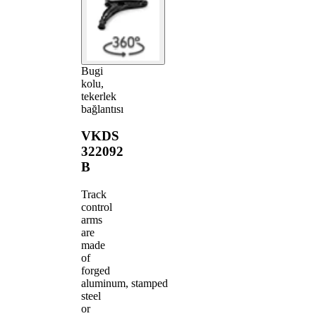
Bugi
kolu,
tekerlek
bağlantısı
VKDS
322092
B
Track
control
arms
are
made
of
forged
aluminum, stamped
steel
or