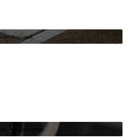
r test ortamı sunar.
 şimdi yedek parça bulun.