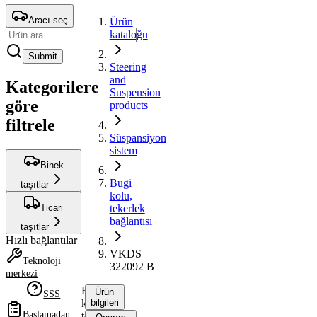
Aracı seç
Ürün
kataloğu
Submit
Steering
and
Kategorilere
Suspension
göre
products
filtrele
Süspansiyon
sistem
Binek
Bugi
taşıtlar
kolu,
Ticari
tekerlek
bağlantısı
taşıtlar
Hızlı bağlantılar
VKDS
Teknoloji
322092 B
merkezi
Bugi
Ürün
SSS
kolu,
bilgileri
Başlamadan
tekerlek