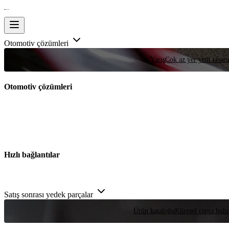
Otomotiv çözümleri
Yarış
Çok az yer yeni tasarım
Otomotiv çözümleri
Hızlı bağlantılar
Satış sonrası yedek parçalar
Ürün kataloğu
Küresel çapta bulu