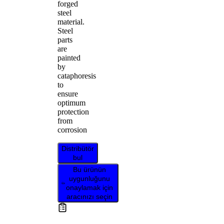
forged
steel
material.
Steel
parts
are
painted
by
cataphoresis
to
ensure
optimum
protection
from
corrosion
Distribütör
bul
Bu ürünün
uygunluğunu
onaylamak için
aracınızı seçin