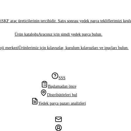
i
SKF araç üreticilerinin tercihidir. Satış sonrası yedek parça tekliflerimizi keşf
Ürün kataloğu
Aracınız için şimdi yedek parça bulun.
oji merkezi
Ürünlerimiz için kılavuzlar, kurulum kılavuzları ve ipuçları bulun.
SSS
Başlamadan önce
Distribütörleri bul
Yedek parça pazarı analizleri