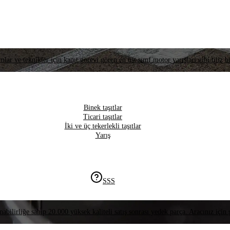
lar ve teknikler için kanıt görevi gören en üst sınıf motor yarışları gibi titiz bi
Binek taşıtlar
Ticari taşıtlar
İki ve üç tekerlekli taşıtlar
Yarış
SSS
nabilirliğe sahip 20.000 yüksek kaliteli satış sonrası yedek parça. Aracınız için