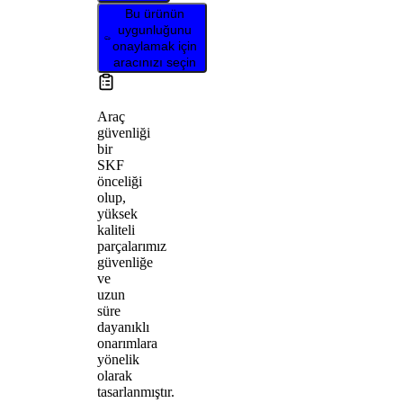
Bu ürünün
uygunluğunu
onaylamak için
aracınızı seçin
Araç
güvenliği
bir
SKF
önceliği
olup,
yüksek
kaliteli
parçalarımız
güvenliğe
ve
uzun
süre
dayanıklı
onarımlara
yönelik
olarak
tasarlanmıştır.