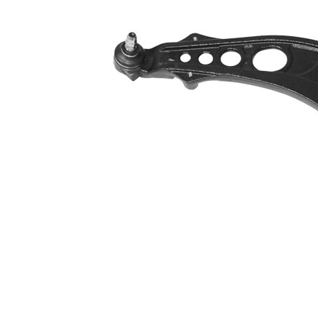
İlave ürün/
İlave
sentetik yağ ile
açıklama
İlave
Taşıyıcı/kılavuz
Ürün/Bilgi
mafsal ile
2
Bugi kolu
Üçgen bugi
yapı tarzı
kolu
Çift
halindeki
VKDS 322050
ürün
B
numarası