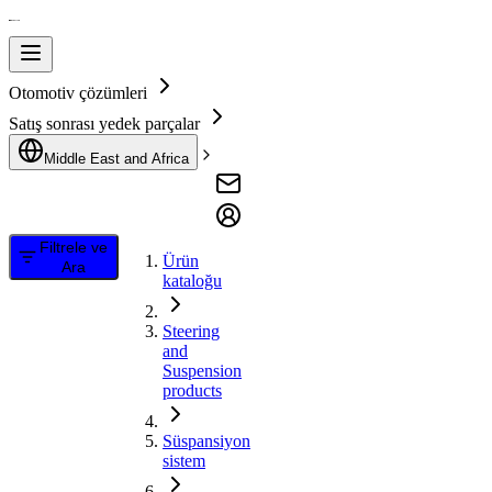
Otomotiv çözümleri
Satış sonrası yedek parçalar
Middle East and Africa
Filtrele ve
Ürün
Ara
kataloğu
Steering
and
Suspension
products
Süspansiyon
sistem