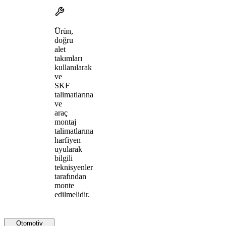
Ürün,
doğru
alet
takımları
kullanılarak
ve
SKF
talimatlarına
ve
araç
montaj
talimatlarına
harfiyen
uyularak
bilgili
teknisyenler
tarafından
monte
edilmelidir.
Otomotiv