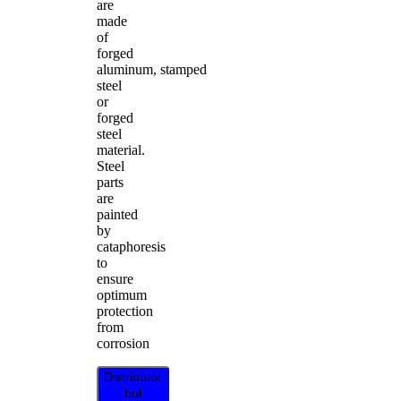
are
made
of
forged
aluminum, stamped
steel
or
forged
steel
material.
Steel
parts
are
painted
by
cataphoresis
to
ensure
optimum
protection
from
corrosion
Distribütör
bul