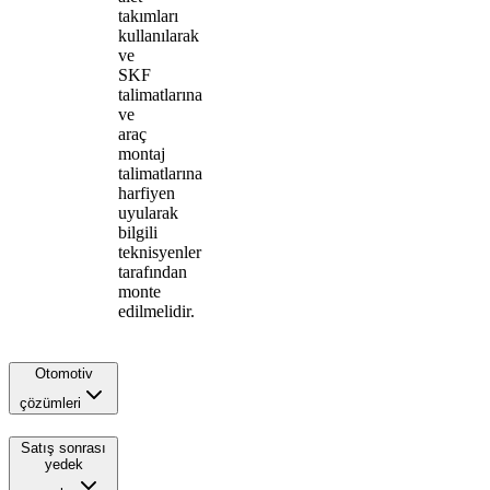
takımları
kullanılarak
ve
SKF
talimatlarına
ve
araç
montaj
talimatlarına
harfiyen
uyularak
bilgili
teknisyenler
tarafından
monte
edilmelidir.
Otomotiv
çözümleri
Satış sonrası
yedek