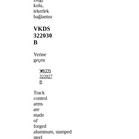
kolu,
tekerlek
bağlantısı
VKDS
322030
B
Yerine
geçen
VKDS
322027
B
Track
control
arms
are
made
of
forged
aluminum, stamped
steel