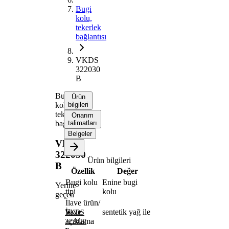
Bugi
kolu,
tekerlek
bağlantısı
VKDS
322030
B
Bugi
Ürün
kolu,
bilgileri
tekerlek
Onarım
bağlantısı
talimatları
Belgeler
VKDS
322030
Ürün bilgileri
B
Özellik
Değer
Bugi kolu
Enine bugi
Yerine
tipi
kolu
geçen
İlave ürün/
İlave
sentetik yağ ile
VKDS
açıklama
322027