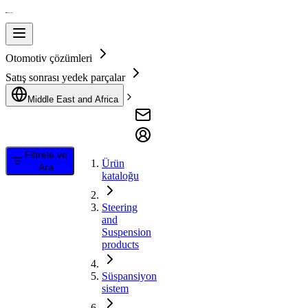
Otomotiv çözümleri
Satış sonrası yedek parçalar
Middle East and Africa
Filtrele ve
Ürün
Ara
kataloğu
Steering
and
Suspension
products
Süspansiyon
sistem