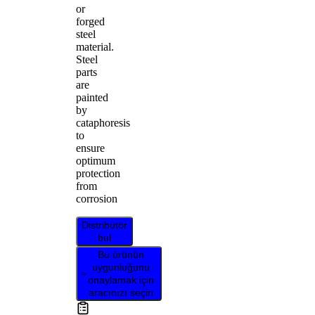
or
forged
steel
material.
Steel
parts
are
painted
by
cataphoresis
to
ensure
optimum
protection
from
corrosion
Distribütör
bul
Bu ürünün
uygunluğunu
onaylamak için
aracınızı seçin