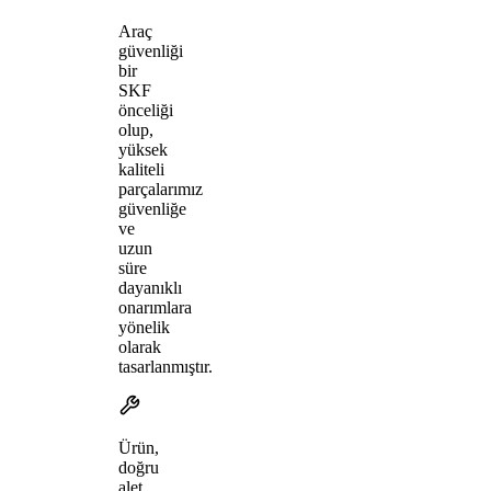
Araç
güvenliği
bir
SKF
önceliği
olup,
yüksek
kaliteli
parçalarımız
güvenliğe
ve
uzun
süre
dayanıklı
onarımlara
yönelik
olarak
tasarlanmıştır.
Ürün,
doğru
alet