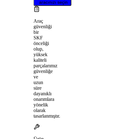
aracınızı seçin
Araç
güvenliği
bir
SKF
önceliği
olup,
yüksek
kaliteli
parçalarımız
güvenliğe
ve
uzun
süre
dayanıklı
onarımlara
yönelik
olarak
tasarlanmıştır.
Ürün,