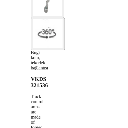
Bugi
kolu,
tekerlek
bağlantısı
VKDS
321536
Track
control
arms
are
made
of
forged