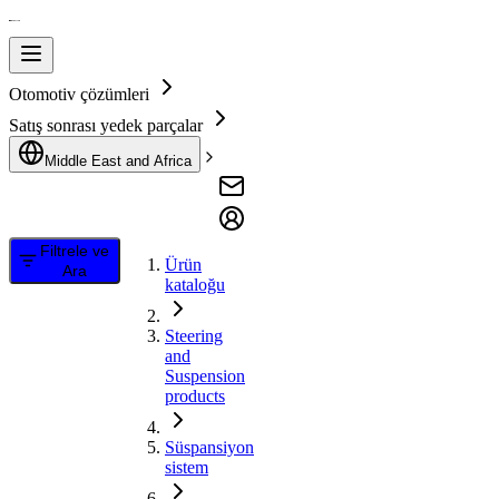
Otomotiv çözümleri
Satış sonrası yedek parçalar
Middle East and Africa
Filtrele ve
Ürün
Ara
kataloğu
Steering
and
Suspension
products
Süspansiyon
sistem