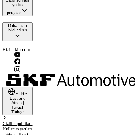
Satış sonrası
yedek
parçalar
Daha fazla
bilgi edinin
Bizi takip edin
Middle
East and
Africa
|
Turkish
Türkçe
Gizlilik politikası
Kullanım şartları
Site mülkiyeti