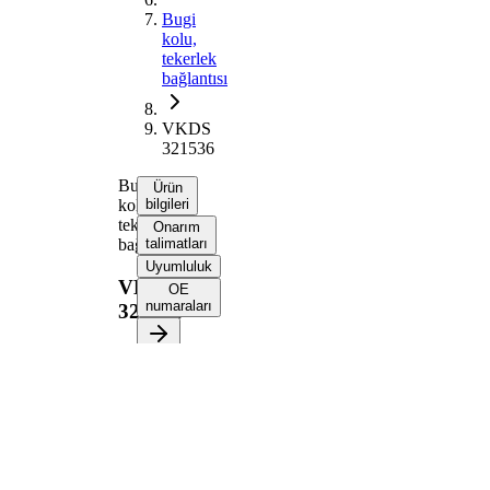
Bugi
kolu,
tekerlek
bağlantısı
VKDS
321536
Bugi
Ürün
kolu,
bilgileri
tekerlek
Onarım
bağlantısı
talimatları
Uyumluluk
VKDS
OE
numaraları
321536
Ürün bilgileri
Özellik
Değer
Uzunluk
423 mm
Malzeme
Alüminyum
Bugi kolu
Enine bugi kolu
tipi