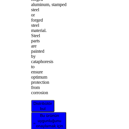
aluminum, stamped
steel
or
forged
steel
material.
Steel
parts
are
painted
by
cataphoresis
to
ensure
optimum
protection
from
corrosion
Distribütör
bul
Bu ürünün
uygunluğunu
onaylamak için