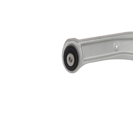
İlave
Taşıyıcı/Kılavuz
Ürün/Bilgi
mafsalı yok
2
Çift
halindeki
VKDS 321537
ürün
numarası