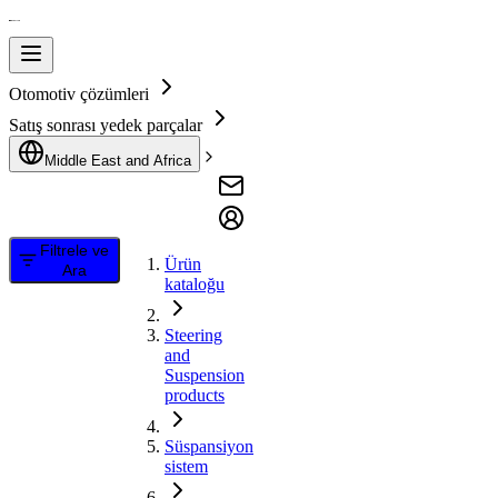
Otomotiv çözümleri
Satış sonrası yedek parçalar
Middle East and Africa
Filtrele ve
Ürün
Ara
kataloğu
Steering
and
Suspension
products
Süspansiyon
sistem