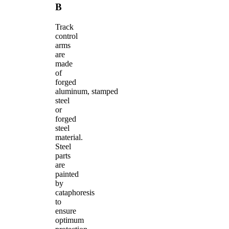
B
Track
control
arms
are
made
of
forged
aluminum, stamped
steel
or
forged
steel
material.
Steel
parts
are
painted
by
cataphoresis
to
ensure
optimum