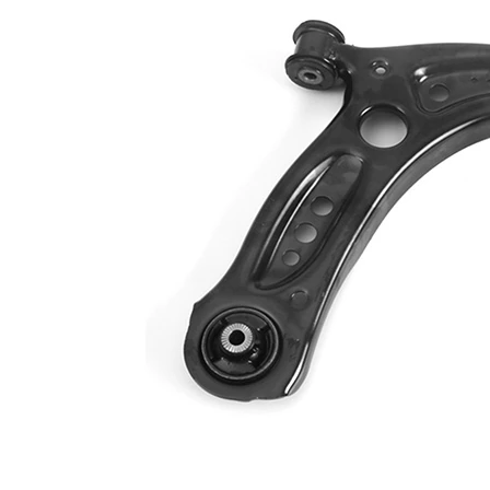
İlave ürün/
İlave
sentetik yağ ile
açıklama
İlave
Taşıyıcı/kılavuz
Ürün/Bilgi
mafsal ile
2
Bugi kolu
Üçgen bugi
yapı tarzı
kolu
Çift
halindeki
VKDS 321090
ürün
B
numarası