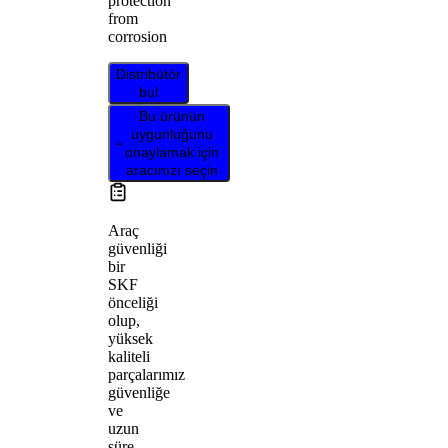
protection
from
corrosion
Distribütör
bul
Bu ürünün
uygunluğunu
onaylamak için
aracınızı seçin
Araç
güvenliği
bir
SKF
önceliği
olup,
yüksek
kaliteli
parçalarımız
güvenliğe
ve
uzun
süre