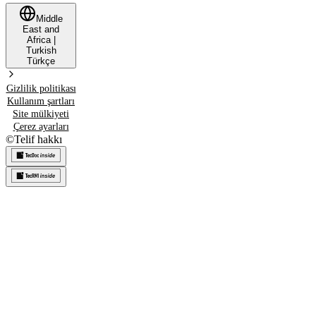
Middle
East and
Africa
|
Turkish
Türkçe
Gizlilik politikası
Kullanım şartları
Site mülkiyeti
Çerez ayarları
©
Telif hakkı