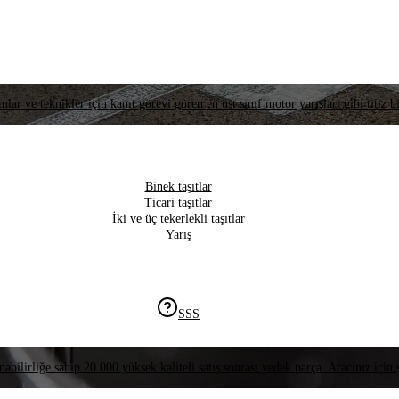
lar ve teknikler için kanıt görevi gören en üst sınıf motor yarışları gibi titiz bi
Binek taşıtlar
Ticari taşıtlar
İki ve üç tekerlekli taşıtlar
Yarış
SSS
nabilirliğe sahip 20.000 yüksek kaliteli satış sonrası yedek parça. Aracınız için