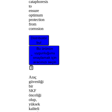
cataphoresis
to
ensure
optimum
protection
from
corrosion
Distribütör
bul
Bu ürünün
uygunluğunu
onaylamak için
aracınızı seçin
Araç
güvenliği
bir
SKF
önceliği
olup,
yüksek
kaliteli