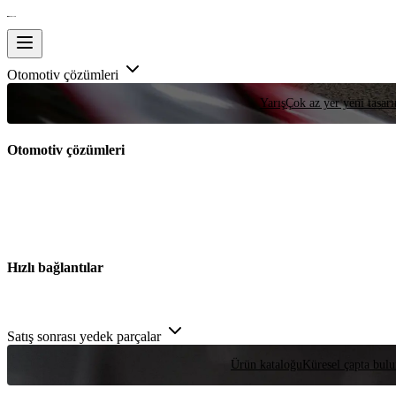
Otomotiv çözümleri
Yarış
Çok az yer yeni tasarım
Otomotiv çözümleri
Hızlı bağlantılar
Satış sonrası yedek parçalar
Ürün kataloğu
Küresel çapta bulu