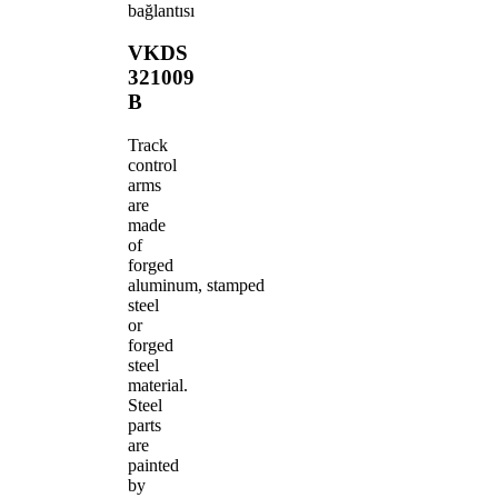
bağlantısı
VKDS
321009
B
Track
control
arms
are
made
of
forged
aluminum, stamped
steel
or
forged
steel
material.
Steel
parts
are
painted
by