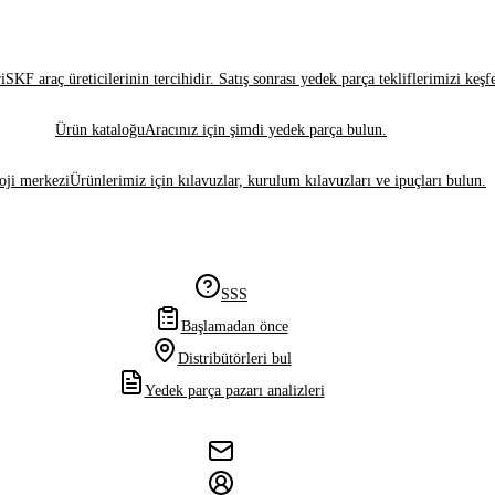
i
SKF araç üreticilerinin tercihidir. Satış sonrası yedek parça tekliflerimizi keşf
Ürün kataloğu
Aracınız için şimdi yedek parça bulun.
oji merkezi
Ürünlerimiz için kılavuzlar, kurulum kılavuzları ve ipuçları bulun.
SSS
Başlamadan önce
Distribütörleri bul
Yedek parça pazarı analizleri