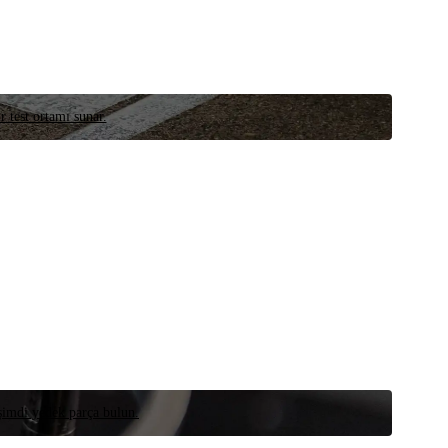
r test ortamı sunar.
 şimdi yedek parça bulun.