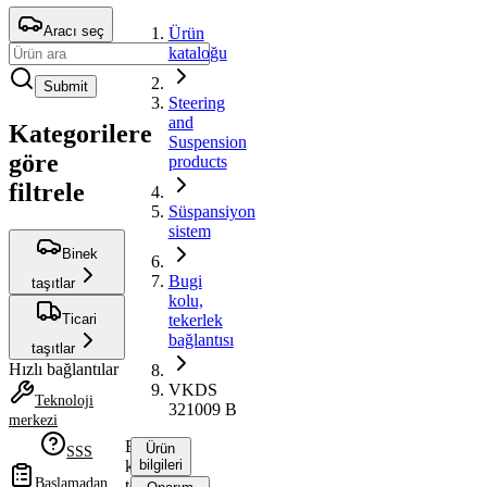
Aracı seç
Ürün
kataloğu
Submit
Steering
and
Kategorilere
Suspension
göre
products
filtrele
Süspansiyon
sistem
Binek
Bugi
taşıtlar
kolu,
Ticari
tekerlek
bağlantısı
taşıtlar
Hızlı bağlantılar
VKDS
Teknoloji
321009 B
merkezi
Bugi
Ürün
SSS
kolu,
bilgileri
Başlamadan
tekerlek