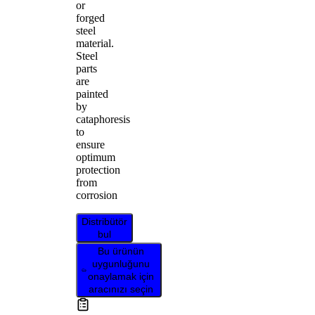
or
forged
steel
material.
Steel
parts
are
painted
by
cataphoresis
to
ensure
optimum
protection
from
corrosion
Distribütör
bul
Bu ürünün
uygunluğunu
onaylamak için
aracınızı seçin