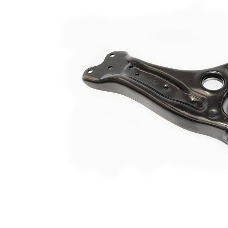
2
Bugi kolu
Üçgen bugi
yapı tarzı
kolu
Çift
halindeki
VKDS 321002
ürün
numarası