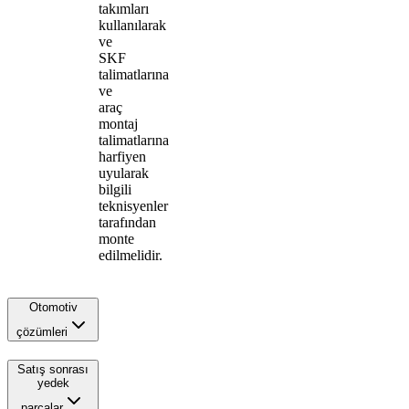
takımları
kullanılarak
ve
SKF
talimatlarına
ve
araç
montaj
talimatlarına
harfiyen
uyularak
bilgili
teknisyenler
tarafından
monte
edilmelidir.
Otomotiv
çözümleri
Satış sonrası
yedek
parçalar