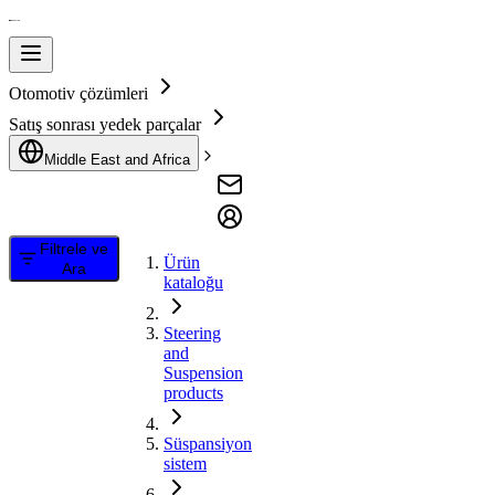
Otomotiv çözümleri
Satış sonrası yedek parçalar
Middle East and Africa
Filtrele ve
Ürün
Ara
kataloğu
Steering
and
Suspension
products
Süspansiyon
sistem