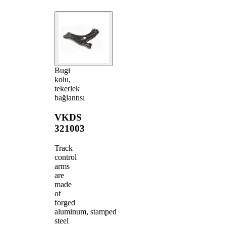
Bugi
kolu,
tekerlek
bağlantısı
VKDS
321003
Track
control
arms
are
made
of
forged
aluminum, stamped
steel