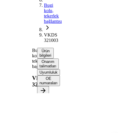
Bugi
kolu,
tekerlek
bağlantısı
VKDS
321003
Bugi
Ürün
kolu,
bilgileri
tekerlek
Onarım
bağlantısı
talimatları
Uyumluluk
VKDS
OE
numaraları
321003
Ürün bilgileri
Özellik
Değer
Bugi kolu
Enine bugi kolu
tipi
İlave
Taşıyıcı/Kılavuz
Ürün/Bilgi
mafsalı yok