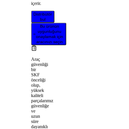
içerir.
Distribütör
bul
Bu ürünün
uygunluğunu
onaylamak için
aracınızı seçin
Araç
güvenliği
bir
SKF
önceliği
olup,
yüksek
kaliteli
parçalarımız
güvenliğe
ve
uzun
süre
dayanıklı