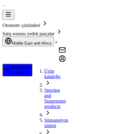
Otomotiv çözümleri
Satış sonrası yedek parçalar
Middle East and Africa
Filtrele ve
Ürün
Ara
kataloğu
Steering
and
Suspension
products
Süspansiyon
sistem