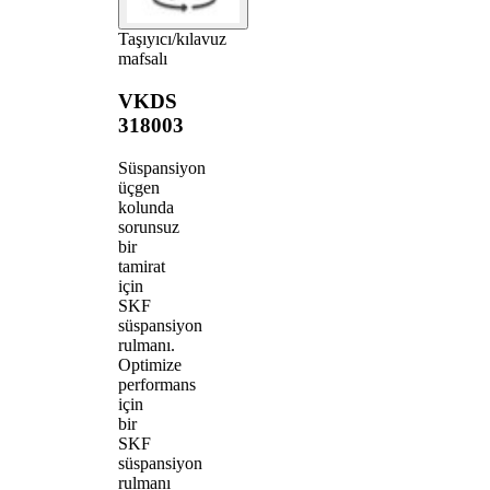
Taşıyıcı/kılavuz
mafsalı
VKDS
318003
Süspansiyon
üçgen
kolunda
sorunsuz
bir
tamirat
için
SKF
süspansiyon
rulmanı.
Optimize
performans
için
bir
SKF
süspansiyon
rulmanı