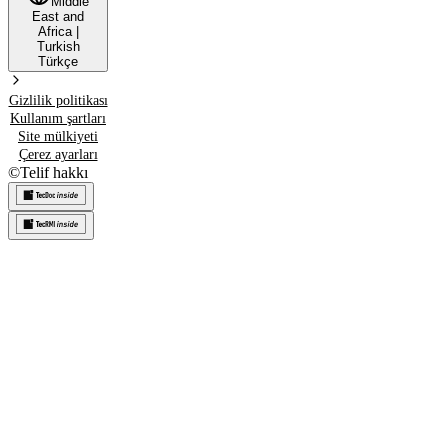
Middle
East and
Africa
|
Turkish
Türkçe
Gizlilik politikası
Kullanım şartları
Site mülkiyeti
Çerez ayarları
©
Telif hakkı