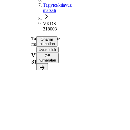
Taşıyıcı/kılavuz
mafsalı
VKDS
318003
Taşıyıcı/kılavuz
Onarım
mafsalı
talimatları
Uyumluluk
VKDS
OE
numaraları
318003
Onarım
talimatlarını
almak için
aracınızı
seçin