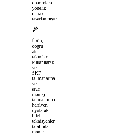
onarımlara
yönelik
olarak
tasarlanmıştır.
Ürün,
doğru
alet
takımları
kullanılarak
ve
SKF
talimatlarına
ve
araç
montaj
talimatlarına
harfiyen
uyularak
bilgili
teknisyenler
tarafından
monte