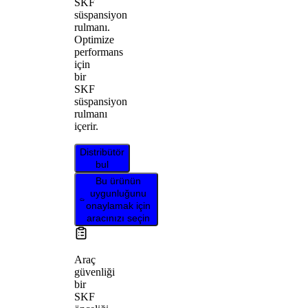
SKF
süspansiyon
rulmanı.
Optimize
performans
için
bir
SKF
süspansiyon
rulmanı
içerir.
Distribütör
bul
Bu ürünün
uygunluğunu
onaylamak için
aracınızı seçin
Araç
güvenliği
bir
SKF