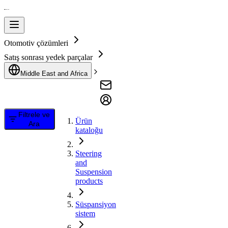
Otomotiv çözümleri
Satış sonrası yedek parçalar
Middle East and Africa
Filtrele ve
Ürün
Ara
kataloğu
Steering
and
Suspension
products
Süspansiyon
sistem