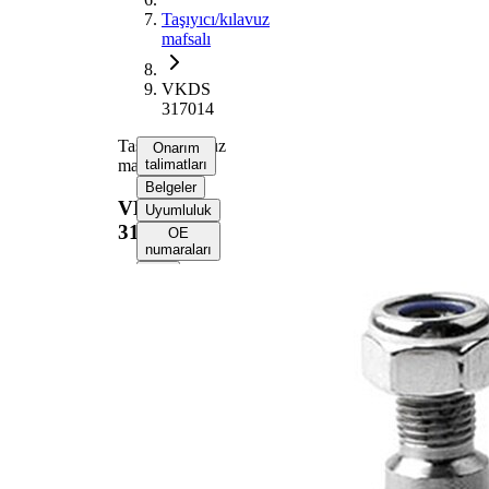
Taşıyıcı/kılavuz
mafsalı
VKDS
317014
Taşıyıcı/kılavuz
Onarım
mafsalı
talimatları
Belgeler
VKDS
Uyumluluk
317014
OE
numaraları
Onarım
talimatlarını
almak için
aracınızı
seçin