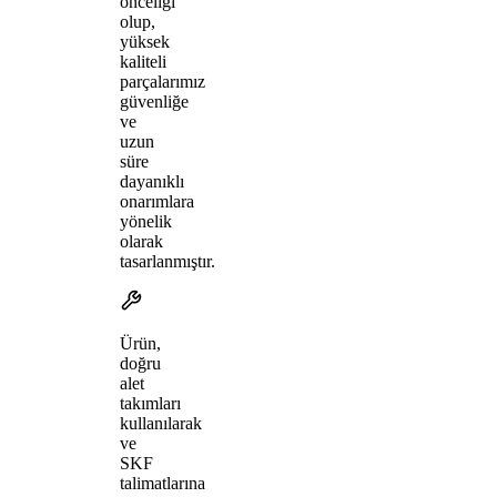
önceliği
olup,
yüksek
kaliteli
parçalarımız
güvenliğe
ve
uzun
süre
dayanıklı
onarımlara
yönelik
olarak
tasarlanmıştır.
Ürün,
doğru
alet
takımları
kullanılarak
ve
SKF
talimatlarına