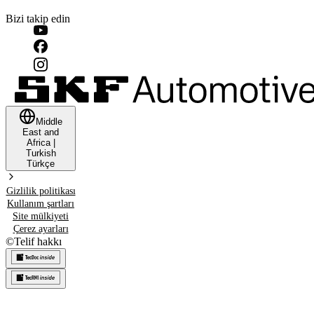
Bizi takip edin
Middle
East and
Africa
|
Turkish
Türkçe
Gizlilik politikası
Kullanım şartları
Site mülkiyeti
Çerez ayarları
©
Telif hakkı