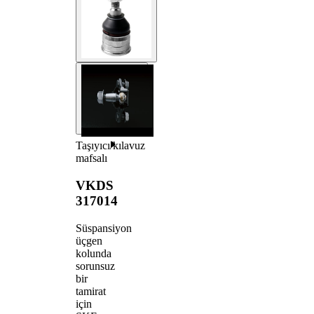
Taşıyıcı/kılavuz
mafsalı
VKDS
317014
Süspansiyon
üçgen
kolunda
sorunsuz
bir
tamirat
için