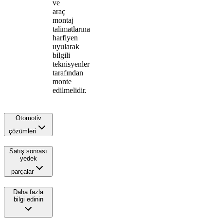
ve
araç
montaj
talimatlarına
harfiyen
uyularak
bilgili
teknisyenler
tarafından
monte
edilmelidir.
Otomotiv
çözümleri
Satış sonrası
yedek
parçalar
Daha fazla
bilgi edinin