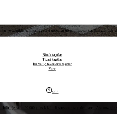
lar ve teknikler için kanıt görevi gören en üst sınıf motor yarışları gibi titiz bi
Binek taşıtlar
Ticari taşıtlar
İki ve üç tekerlekli taşıtlar
Yarış
SSS
nabilirliğe sahip 20.000 yüksek kaliteli satış sonrası yedek parça. Aracınız için