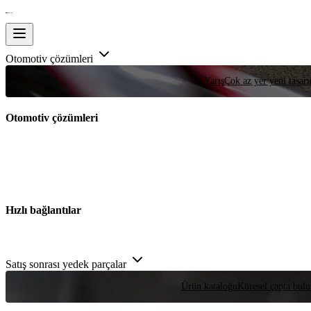
Otomotiv çözümleri
Yarış
Çok az yer yeni tasarım
Otomotiv çözümleri
Hızlı bağlantılar
Satış sonrası yedek parçalar
Ürün kataloğu
Küresel çapta bulu