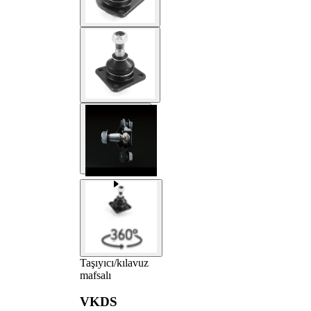
Taşıyıcı/kılavuz
mafsalı
VKDS