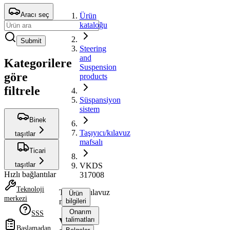
Aracı seç
Ürün
kataloğu
Submit
Steering
and
Kategorilere
Suspension
göre
products
filtrele
Süspansiyon
sistem
Binek
Taşıyıcı/kılavuz
taşıtlar
mafsalı
Ticari
taşıtlar
VKDS
Hızlı bağlantılar
317008
Teknoloji
Taşıyıcı/kılavuz
Ürün
merkezi
mafsalı
bilgileri
Onarım
SSS
talimatları
VKDS
Başlamadan