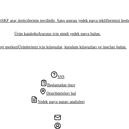
i
SKF araç üreticilerinin tercihidir. Satış sonrası yedek parça tekliflerimizi keşf
Ürün kataloğu
Aracınız için şimdi yedek parça bulun.
oji merkezi
Ürünlerimiz için kılavuzlar, kurulum kılavuzları ve ipuçları bulun.
SSS
Başlamadan önce
Distribütörleri bul
Yedek parça pazarı analizleri