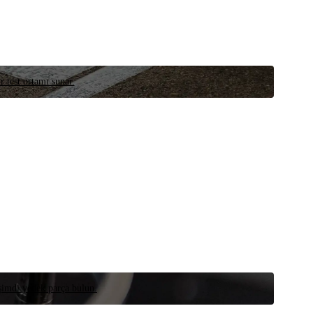
r test ortamı sunar.
 şimdi yedek parça bulun.