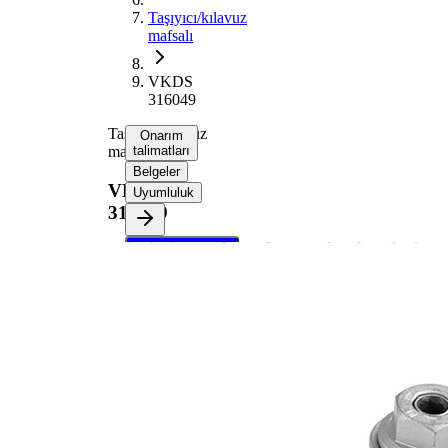
Taşıyıcı/kılavuz
mafsalı
VKDS
316049
Taşıyıcı/kılavuz
Onarım
mafsalı
talimatları
Belgeler
VKDS
Uyumluluk
316049
Onarım
talimatlarını
almak için
aracınızı
seçin