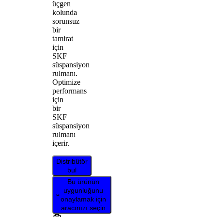
üçgen
kolunda
sorunsuz
bir
tamirat
için
SKF
süspansiyon
rulmanı.
Optimize
performans
için
bir
SKF
süspansiyon
rulmanı
içerir.
Distribütör
bul
Bu ürünün
uygunluğunu
onaylamak için
aracınızı seçin