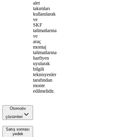
alet
takımları
kullanılarak
ve
SKF
talimatlarına
ve
araç
montaj
talimatlarına
harfiyen
uyularak
bilgili
teknisyenler
tarafından
monte
edilmelidir.
Otomotiv
çözümleri
Satış sonrası
yedek