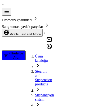
Otomotiv çözümleri
Satış sonrası yedek parçalar
Middle East and Africa
Filtrele ve
Ürün
Ara
kataloğu
Steering
and
Suspension
products
Süspansiyon
sistem