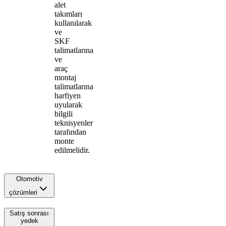
alet
takımları
kullanılarak
ve
SKF
talimatlarına
ve
araç
montaj
talimatlarına
harfiyen
uyularak
bilgili
teknisyenler
tarafından
monte
edilmelidir.
Otomotiv
çözümleri
Satış sonrası
yedek