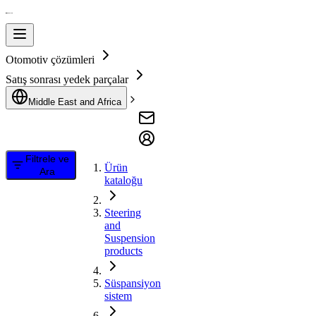
Otomotiv çözümleri
Satış sonrası yedek parçalar
Middle East and Africa
Filtrele ve
Ürün
Ara
kataloğu
Steering
and
Suspension
products
Süspansiyon
sistem