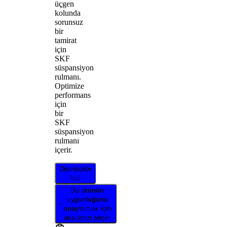
üçgen
kolunda
sorunsuz
bir
tamirat
için
SKF
süspansiyon
rulmanı.
Optimize
performans
için
bir
SKF
süspansiyon
rulmanı
içerir.
Distribütör
bul
Bu ürünün
uygunluğunu
onaylamak için
aracınızı seçin