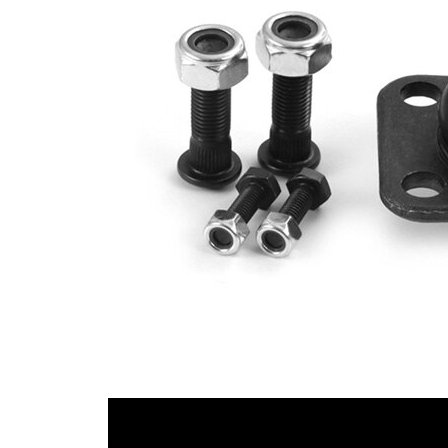
ölçüsü 1
1,25