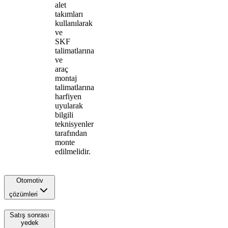
alet
takımları
kullanılarak
ve
SKF
talimatlarına
ve
araç
montaj
talimatlarına
harfiyen
uyularak
bilgili
teknisyenler
tarafından
monte
edilmelidir.
Otomotiv
çözümleri
Satış sonrası
yedek