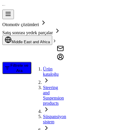
Otomotiv çözümleri
Satış sonrası yedek parçalar
Middle East and Africa
Filtrele ve
Ürün
Ara
kataloğu
Steering
and
Suspension
products
Süspansiyon
sistem