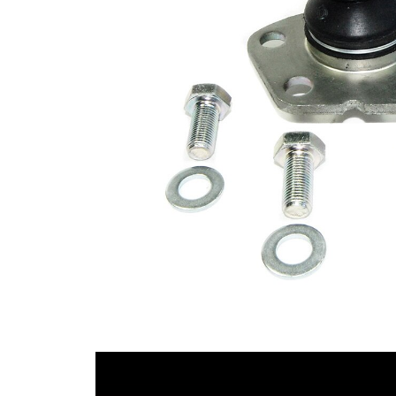
İlave
yağ ile
açıklama
Dişli
M18 x
ölçüsü 1
1,5
Koni
24,9
genişliği
mm
1