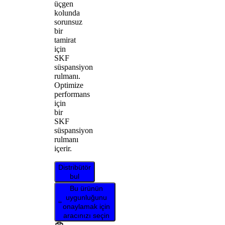
üçgen
kolunda
sorunsuz
bir
tamirat
için
SKF
süspansiyon
rulmanı.
Optimize
performans
için
bir
SKF
süspansiyon
rulmanı
içerir.
Distribütör
bul
Bu ürünün
uygunluğunu
onaylamak için
aracınızı seçin