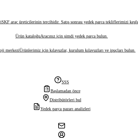
i
SKF araç üreticilerinin tercihidir. Satış sonrası yedek parça tekliflerimizi keşf
Ürün kataloğu
Aracınız için şimdi yedek parça bulun.
oji merkezi
Ürünlerimiz için kılavuzlar, kurulum kılavuzları ve ipuçları bulun.
SSS
Başlamadan önce
Distribütörleri bul
Yedek parça pazarı analizleri