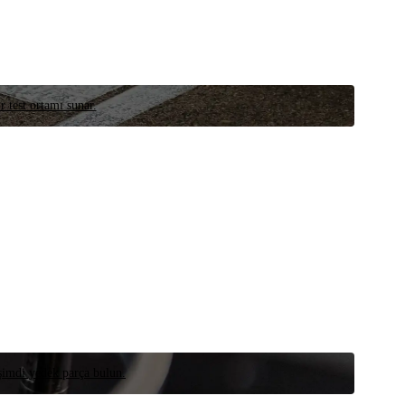
r test ortamı sunar.
 şimdi yedek parça bulun.