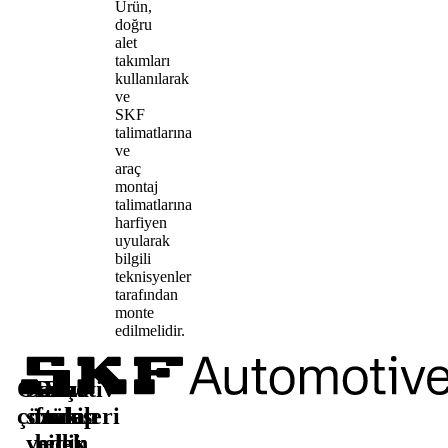
Ürün,
doğru
alet
takımları
kullanılarak
ve
SKF
talimatlarına
ve
araç
montaj
talimatlarına
harfiyen
uyularak
bilgili
teknisyenler
tarafından
monte
edilmelidir.
Otomotiv
Satış
Daha
Bizi
çözümleri
sonrası
fazla
takip
yedek
bilgi
edin