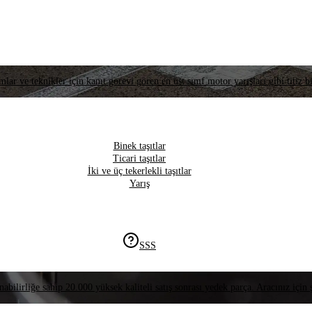
lar ve teknikler için kanıt görevi gören en üst sınıf motor yarışları gibi titiz bi
Binek taşıtlar
Ticari taşıtlar
İki ve üç tekerlekli taşıtlar
Yarış
SSS
nabilirliğe sahip 20.000 yüksek kaliteli satış sonrası yedek parça. Aracınız için