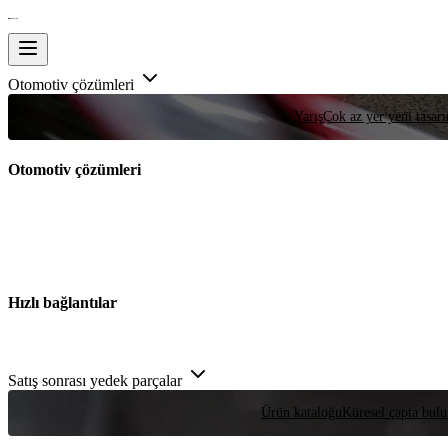
Otomotiv çözümleri
Yarış
Çok az yer yeni tasarım
Otomotiv çözümleri
Hızlı bağlantılar
Satış sonrası yedek parçalar
Ürün kataloğu
Küresel çapta bulu