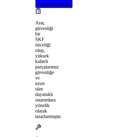
aracınızı seçin
Araç
güvenliği
bir
SKF
önceliği
olup,
yüksek
kaliteli
parçalarımız
güvenliğe
ve
uzun
süre
dayanıklı
onarımlara
yönelik
olarak
tasarlanmıştır.