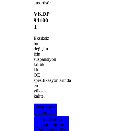
amortisör
VKDP
94100
T
Eksiksiz
bir
değişim
için
süspansiyon
körük
kiti.
OE
spesifikasyonlarında
en
yüksek
kalite.
Distribütör
bul
Bu ürünün
uygunluğunu
onaylamak için