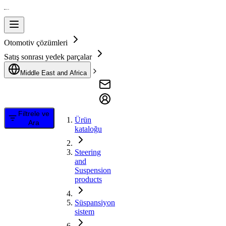
Otomotiv çözümleri
Satış sonrası yedek parçalar
Middle East and Africa
Filtrele ve
Ürün
Ara
kataloğu
Steering
and
Suspension
products
Süspansiyon
sistem