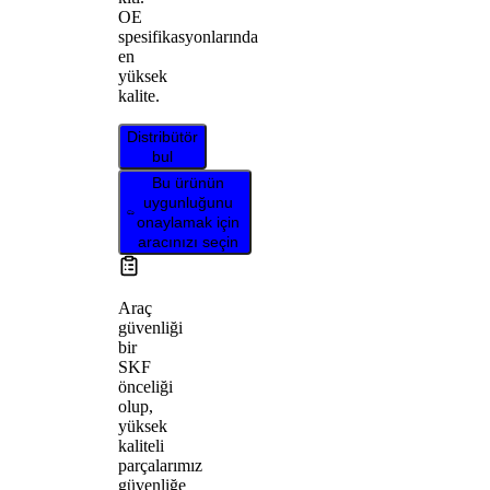
OE
spesifikasyonlarında
en
yüksek
kalite.
Distribütör
bul
Bu ürünün
uygunluğunu
onaylamak için
aracınızı seçin
Araç
güvenliği
bir
SKF
önceliği
olup,
yüksek
kaliteli
parçalarımız
güvenliğe