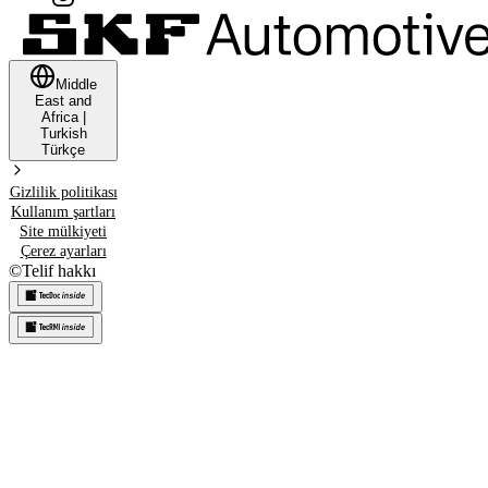
Middle
East and
Africa
|
Turkish
Türkçe
Gizlilik politikası
Kullanım şartları
Site mülkiyeti
Çerez ayarları
©
Telif hakkı