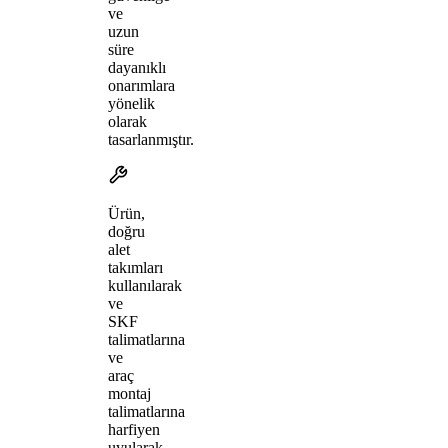
ve
uzun
süre
dayanıklı
onarımlara
yönelik
olarak
tasarlanmıştır.
Ürün,
doğru
alet
takımları
kullanılarak
ve
SKF
talimatlarına
ve
araç
montaj
talimatlarına
harfiyen
uyularak