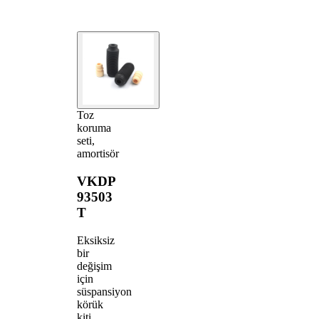
Toz
koruma
seti,
amortisör
VKDP
93503
T
Eksiksiz
bir
değişim
için
süspansiyon
körük
kiti.