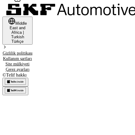
Middle
East and
Africa
|
Turkish
Türkçe
Gizlilik politikası
Kullanım şartları
Site mülkiyeti
Çerez ayarları
©
Telif hakkı