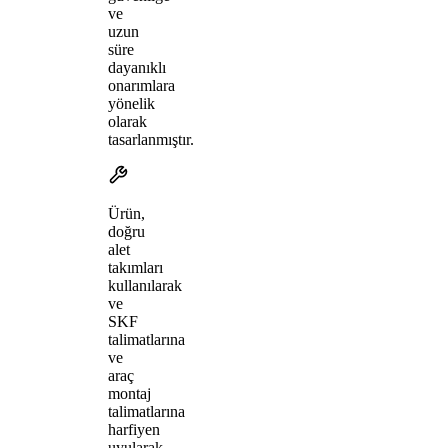
ve
uzun
süre
dayanıklı
onarımlara
yönelik
olarak
tasarlanmıştır.
Ürün,
doğru
alet
takımları
kullanılarak
ve
SKF
talimatlarına
ve
araç
montaj
talimatlarına
harfiyen
uyularak