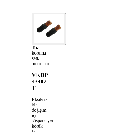
Toz
koruma
seti,
amortisör
VKDP
43407
T
Eksiksiz
bir
değişim
için
süspansiyon
körük
kiti.