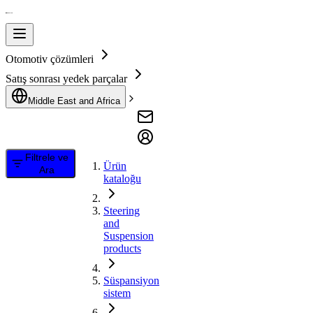
Otomotiv çözümleri
Satış sonrası yedek parçalar
Middle East and Africa
Filtrele ve
Ürün
Ara
kataloğu
Steering
and
Suspension
products
Süspansiyon
sistem