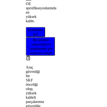
OE
spesifikasyonlarında
en
yüksek
kalite.
Distribütör
bul
Bu ürünün
uygunluğunu
onaylamak için
aracınızı seçin
Araç
güvenliği
bir
SKF
önceliği
olup,
yüksek
kaliteli
parçalarımız
güvenliğe