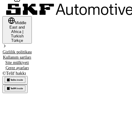
Middle
East and
Africa
|
Turkish
Türkçe
Gizlilik politikası
Kullanım şartları
Site mülkiyeti
Çerez ayarları
©
Telif hakkı