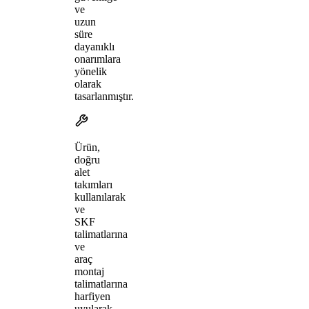
ve
uzun
süre
dayanıklı
onarımlara
yönelik
olarak
tasarlanmıştır.
Ürün,
doğru
alet
takımları
kullanılarak
ve
SKF
talimatlarına
ve
araç
montaj
talimatlarına
harfiyen
uyularak