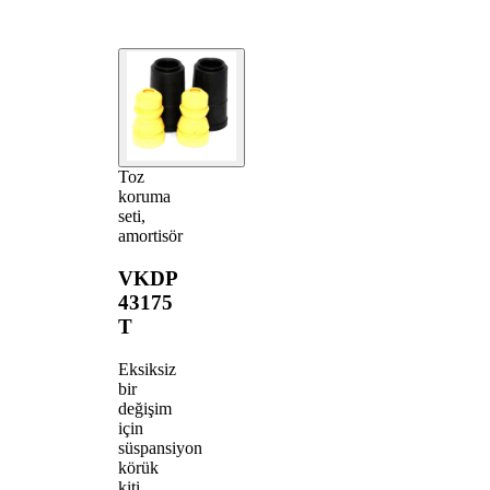
Toz
koruma
seti,
amortisör
VKDP
43175
T
Eksiksiz
bir
değişim
için
süspansiyon
körük
kiti.