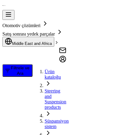
Otomotiv çözümleri
Satış sonrası yedek parçalar
Middle East and Africa
Filtrele ve
Ürün
Ara
kataloğu
Steering
and
Suspension
products
Süspansiyon
sistem