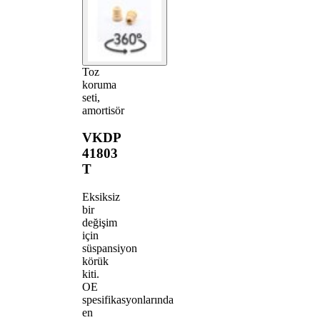
Toz
koruma
seti,
amortisör
VKDP
41803
T
Eksiksiz
bir
değişim
için
süspansiyon
körük
kiti.
OE
spesifikasyonlarında
en