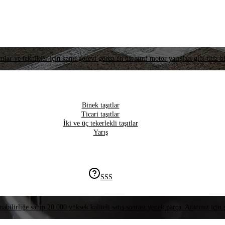
lar ve teknikler için kanıt görevi gören en üst sınıf motor yarışları gibi titiz bi
Binek taşıtlar
Ticari taşıtlar
İki ve üç tekerlekli taşıtlar
Yarış
SSS
nabilirliğe sahip 20.000 yüksek kaliteli satış sonrası yedek parça. Aracınız için