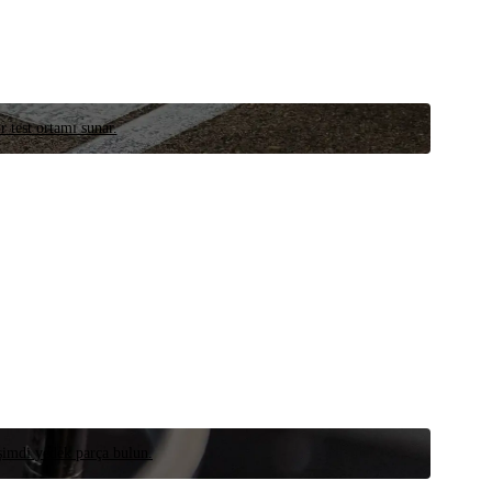
r test ortamı sunar.
 şimdi yedek parça bulun.