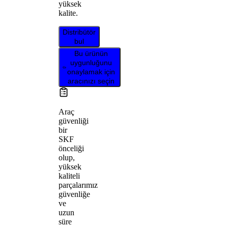
yüksek
kalite.
Distribütör
bul
Bu ürünün
uygunluğunu
onaylamak için
aracınızı seçin
Araç
güvenliği
bir
SKF
önceliği
olup,
yüksek
kaliteli
parçalarımız
güvenliğe
ve
uzun
süre