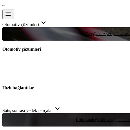
Otomotiv çözümleri
Yarış
Çok az yer yeni tasarım
Otomotiv çözümleri
Hızlı bağlantılar
Satış sonrası yedek parçalar
Ürün kataloğu
Küresel çapta bulu