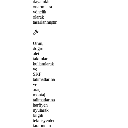
dayanıklı
onarımlara
yönelik
olarak
tasarlanmıştır.
Ürün,
doğru
alet
takımları
kullanılarak
ve
SKF
talimatlarına
ve
araç
montaj
talimatlarına
harfiyen
uyularak
bilgili
teknisyenler
tarafından