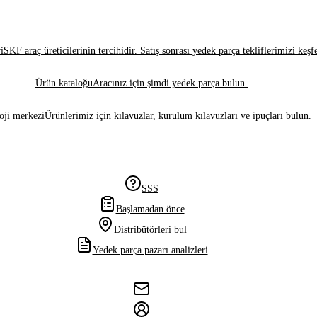
i
SKF araç üreticilerinin tercihidir. Satış sonrası yedek parça tekliflerimizi keşf
Ürün kataloğu
Aracınız için şimdi yedek parça bulun.
oji merkezi
Ürünlerimiz için kılavuzlar, kurulum kılavuzları ve ipuçları bulun.
SSS
Başlamadan önce
Distribütörleri bul
Yedek parça pazarı analizleri