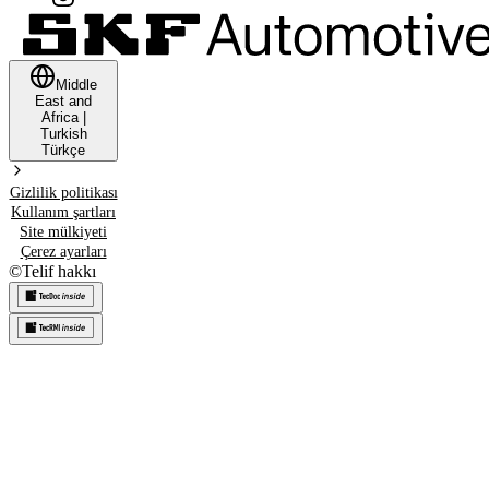
Middle
East and
Africa
|
Turkish
Türkçe
Gizlilik politikası
Kullanım şartları
Site mülkiyeti
Çerez ayarları
©
Telif hakkı