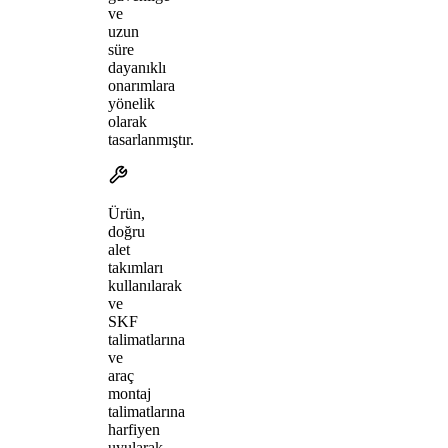
ve
uzun
süre
dayanıklı
onarımlara
yönelik
olarak
tasarlanmıştır.
Ürün,
doğru
alet
takımları
kullanılarak
ve
SKF
talimatlarına
ve
araç
montaj
talimatlarına
harfiyen
uyularak