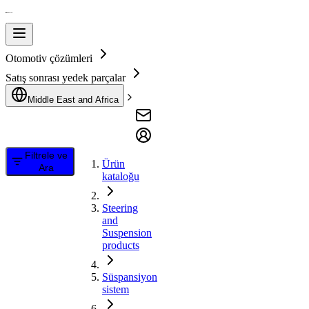
Otomotiv çözümleri
Satış sonrası yedek parçalar
Middle East and Africa
Filtrele ve
Ürün
Ara
kataloğu
Steering
and
Suspension
products
Süspansiyon
sistem