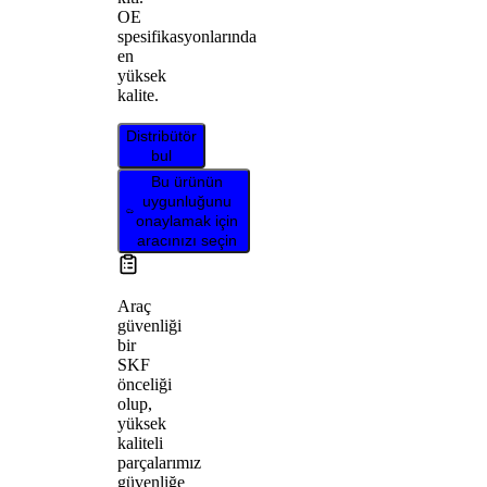
OE
spesifikasyonlarında
en
yüksek
kalite.
Distribütör
bul
Bu ürünün
uygunluğunu
onaylamak için
aracınızı seçin
Araç
güvenliği
bir
SKF
önceliği
olup,
yüksek
kaliteli
parçalarımız
güvenliğe