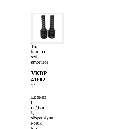
Toz
koruma
seti,
amortisör
VKDP
41602
T
Eksiksiz
bir
değişim
için
süspansiyon
körük
kiti.