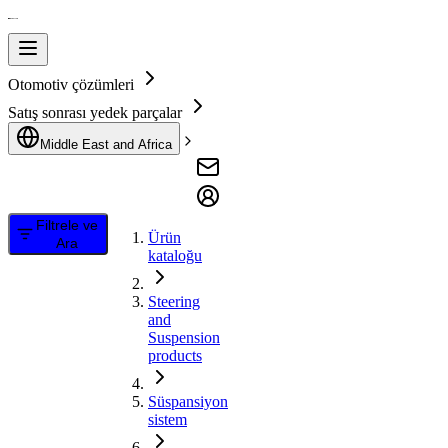
Otomotiv çözümleri
Satış sonrası yedek parçalar
Middle East and Africa
Filtrele ve
Ürün
Ara
kataloğu
Steering
and
Suspension
products
Süspansiyon
sistem