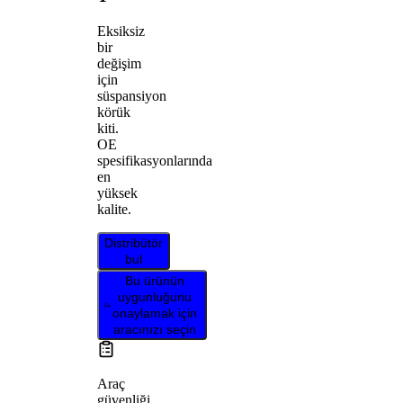
Eksiksiz
bir
değişim
için
süspansiyon
körük
kiti.
OE
spesifikasyonlarında
en
yüksek
kalite.
Distribütör
bul
Bu ürünün
uygunluğunu
onaylamak için
aracınızı seçin
Araç
güvenliği