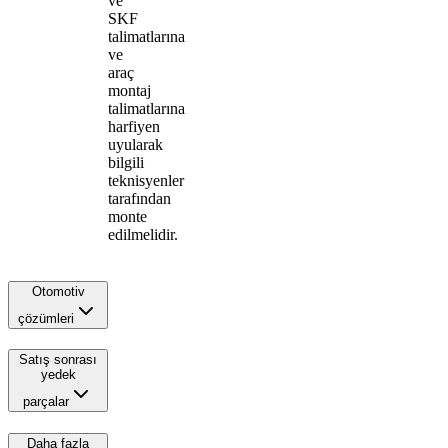
ve
SKF
talimatlarına
ve
araç
montaj
talimatlarına
harfiyen
uyularak
bilgili
teknisyenler
tarafından
monte
edilmelidir.
Otomotiv
çözümleri
Satış sonrası
yedek
parçalar
Daha fazla