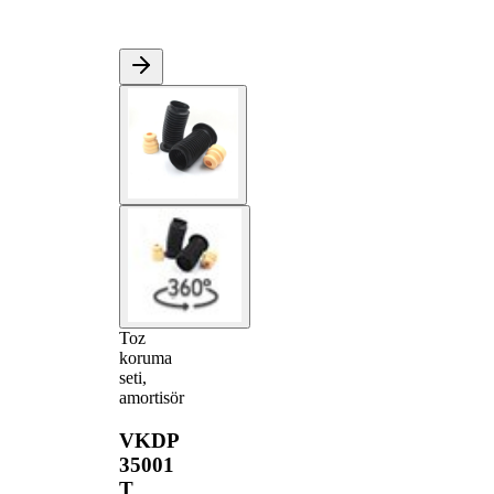
Toz
koruma
seti,
amortisör
VKDP
35001
T