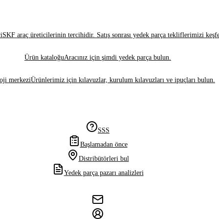
i
SKF araç üreticilerinin tercihidir. Satış sonrası yedek parça tekliflerimizi keşf
Ürün kataloğu
Aracınız için şimdi yedek parça bulun.
oji merkezi
Ürünlerimiz için kılavuzlar, kurulum kılavuzları ve ipuçları bulun.
SSS
Başlamadan önce
Distribütörleri bul
Yedek parça pazarı analizleri