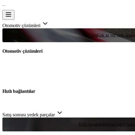
Otomotiv çözümleri
Yarış
Çok az yer yeni tasarım
Otomotiv çözümleri
Hızlı bağlantılar
Satış sonrası yedek parçalar
Ürün kataloğu
Küresel çapta bulu