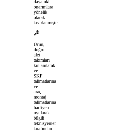
dayanıklı
onarımlara
yönelik
olarak
tasarlanmıştır.
Ürün,
doğru
alet
takımları
kullanılarak
ve
SKF
talimatlarına
ve
araç
montaj
talimatlarına
harfiyen
uyularak
bilgili
teknisyenler
tarafından