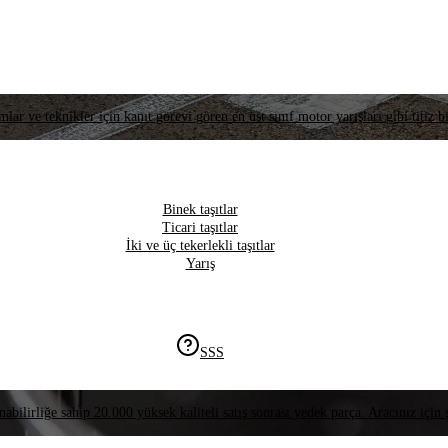
lar ve teknikler için kanıt görevi gören en üst sınıf motor yarışları gibi titiz bi
Binek taşıtlar
Ticari taşıtlar
İki ve üç tekerlekli taşıtlar
Yarış
SSS
nabilirliğe sahip 20.000 yüksek kaliteli satış sonrası yedek parça. Aracınız için