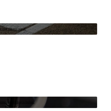
r test ortamı sunar.
 şimdi yedek parça bulun.