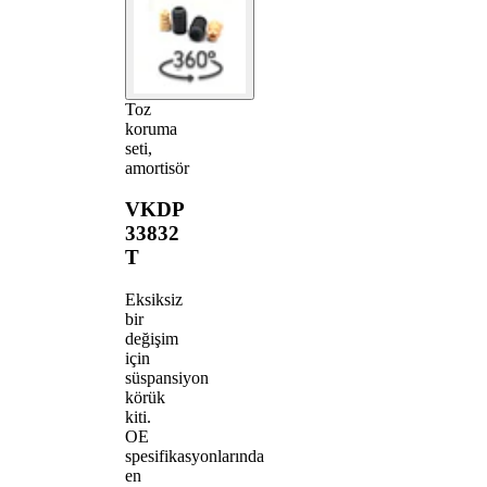
Toz
koruma
seti,
amortisör
VKDP
33832
T
Eksiksiz
bir
değişim
için
süspansiyon
körük
kiti.
OE
spesifikasyonlarında
en