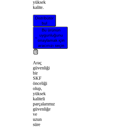
yüksek
kalite.
Distribütör
bul
Bu ürünün
uygunluğunu
onaylamak için
aracınızı seçin
Araç
güvenliği
bir
SKF
önceliği
olup,
yüksek
kaliteli
parçalarımız
güvenliğe
ve
uzun
süre