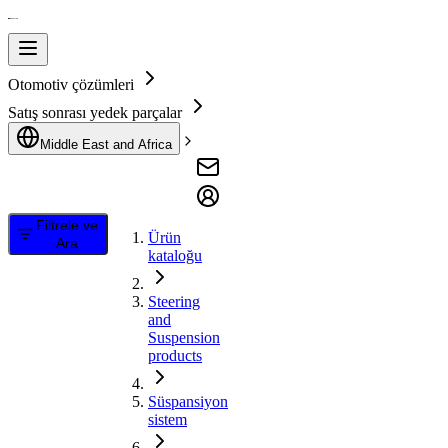
Otomotiv çözümleri
Satış sonrası yedek parçalar
Middle East and Africa
Filtrele ve
Ürün
Ara
kataloğu
Steering
and
Suspension
products
Süspansiyon
sistem