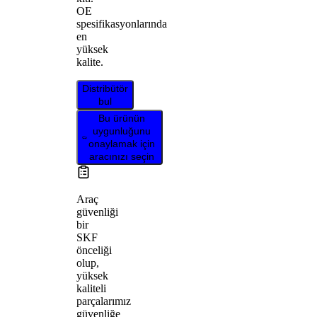
OE
spesifikasyonlarında
en
yüksek
kalite.
Distribütör
bul
Bu ürünün
uygunluğunu
onaylamak için
aracınızı seçin
Araç
güvenliği
bir
SKF
önceliği
olup,
yüksek
kaliteli
parçalarımız
güvenliğe