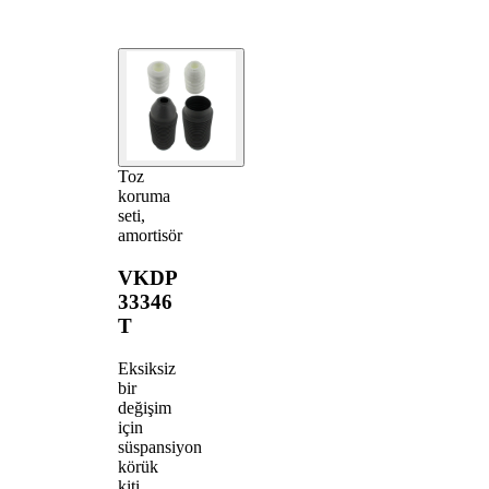
Toz
koruma
seti,
amortisör
VKDP
33346
T
Eksiksiz
bir
değişim
için
süspansiyon
körük
kiti.