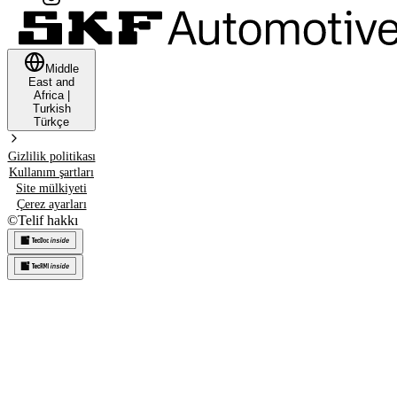
Middle
East and
Africa
|
Turkish
Türkçe
Gizlilik politikası
Kullanım şartları
Site mülkiyeti
Çerez ayarları
©
Telif hakkı