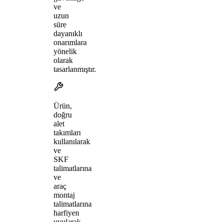
ve
uzun
süre
dayanıklı
onarımlara
yönelik
olarak
tasarlanmıştır.
Ürün,
doğru
alet
takımları
kullanılarak
ve
SKF
talimatlarına
ve
araç
montaj
talimatlarına
harfiyen
uyularak