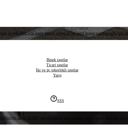
lar ve teknikler için kanıt görevi gören en üst sınıf motor yarışları gibi titiz bi
Binek taşıtlar
Ticari taşıtlar
İki ve üç tekerlekli taşıtlar
Yarış
SSS
nabilirliğe sahip 20.000 yüksek kaliteli satış sonrası yedek parça. Aracınız için