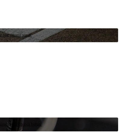
r test ortamı sunar.
 şimdi yedek parça bulun.