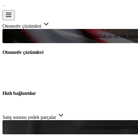
Otomotiv çözümleri
Yarış
Çok az yer yeni tasarım
Otomotiv çözümleri
Hızlı bağlantılar
Satış sonrası yedek parçalar
Ürün kataloğu
Küresel çapta bulu