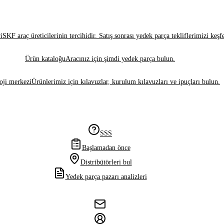
i
SKF araç üreticilerinin tercihidir. Satış sonrası yedek parça tekliflerimizi keşf
Ürün kataloğu
Aracınız için şimdi yedek parça bulun.
oji merkezi
Ürünlerimiz için kılavuzlar, kurulum kılavuzları ve ipuçları bulun.
SSS
Başlamadan önce
Distribütörleri bul
Yedek parça pazarı analizleri