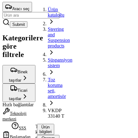
Aracı seç
Ürün
kataloğu
Submit
Steering
and
Kategorilere
Suspension
göre
products
filtrele
Süspansiyon
sistem
Binek
Toz
taşıtlar
koruma
Ticari
seti,
amortisör
taşıtlar
Hızlı bağlantılar
VKDP
Teknoloji
33140 T
merkezi
Toz
Ürün
SSS
koruma
bilgileri
Başlamadan
seti,