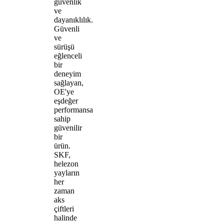
güvenlik
ve
dayanıklılık.
Güvenli
ve
sürüşü
eğlenceli
bir
deneyim
sağlayan,
OE'ye
eşdeğer
performansa
sahip
güvenilir
bir
ürün.
SKF,
helezon
yayların
her
zaman
aks
çiftleri
halinde