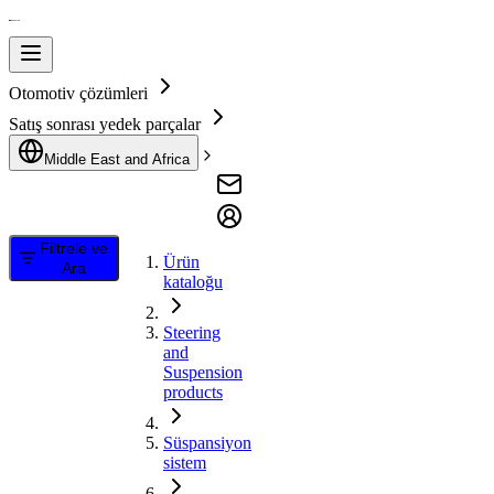
Otomotiv çözümleri
Satış sonrası yedek parçalar
Middle East and Africa
Filtrele ve
Ürün
Ara
kataloğu
Steering
and
Suspension
products
Süspansiyon
sistem