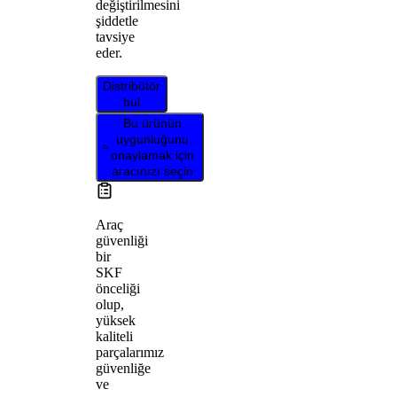
değiştirilmesini
şiddetle
tavsiye
eder.
Distribütör
bul
Bu ürünün
uygunluğunu
onaylamak için
aracınızı seçin
Araç
güvenliği
bir
SKF
önceliği
olup,
yüksek
kaliteli
parçalarımız
güvenliğe
ve