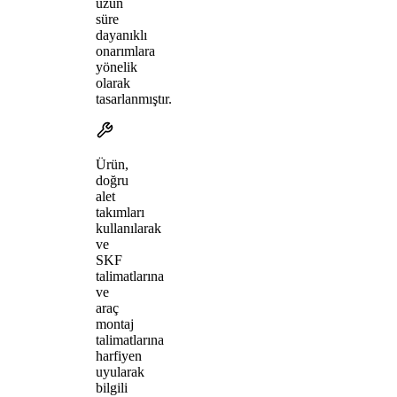
uzun
süre
dayanıklı
onarımlara
yönelik
olarak
tasarlanmıştır.
Ürün,
doğru
alet
takımları
kullanılarak
ve
SKF
talimatlarına
ve
araç
montaj
talimatlarına
harfiyen
uyularak
bilgili