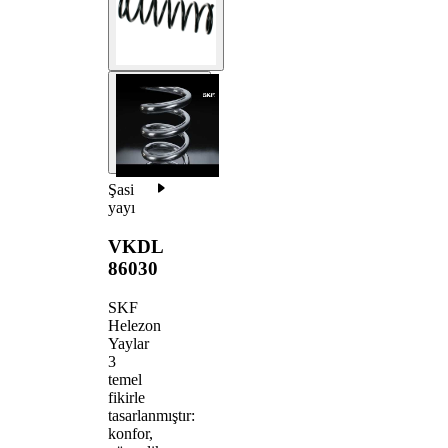
Şasi
yayı
VKDL
86030
SKF
Helezon
Yaylar
3
temel
fikirle
tasarlanmıştır:
konfor,