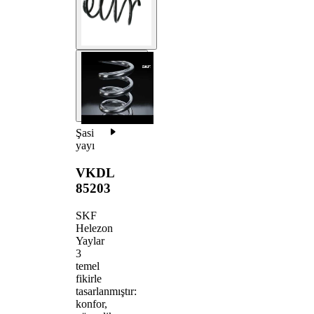
Şasi
yayı
VKDL
85203
SKF
Helezon
Yaylar
3
temel
fikirle
tasarlanmıştır:
konfor,