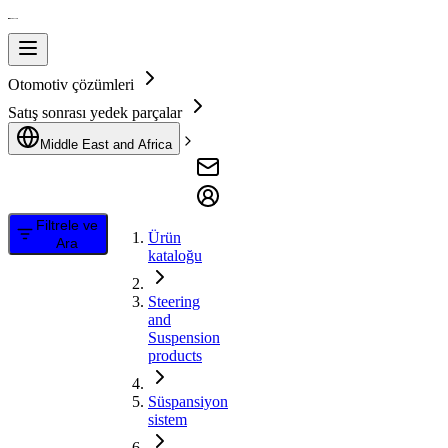
Otomotiv çözümleri
Satış sonrası yedek parçalar
Middle East and Africa
Filtrele ve
Ürün
Ara
kataloğu
Steering
and
Suspension
products
Süspansiyon
sistem