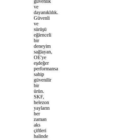
güvenlik
ve
dayanıklılık.
Güvenli
ve
sürüşü
eğlenceli
bir
deneyim
sağlayan,
OE'ye
eşdeğer
performansa
sahip
güvenilir
bir
ürün.
SKF,
helezon
yayların
her
zaman
aks
çiftleri
halinde