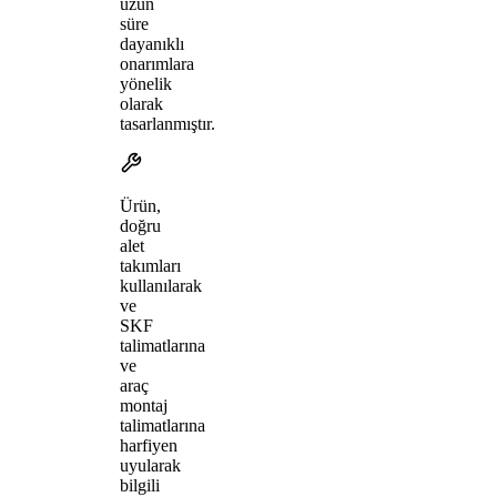
uzun
süre
dayanıklı
onarımlara
yönelik
olarak
tasarlanmıştır.
Ürün,
doğru
alet
takımları
kullanılarak
ve
SKF
talimatlarına
ve
araç
montaj
talimatlarına
harfiyen
uyularak
bilgili