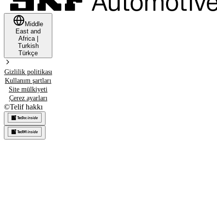
Middle
East and
Africa
|
Turkish
Türkçe
Gizlilik politikası
Kullanım şartları
Site mülkiyeti
Çerez ayarları
©
Telif hakkı