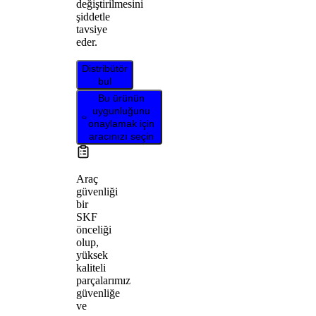
değiştirilmesini
şiddetle
tavsiye
eder.
Distribütör
bul
Bu ürünün
uygunluğunu
onaylamak için
aracınızı seçin
Araç
güvenliği
bir
SKF
önceliği
olup,
yüksek
kaliteli
parçalarımız
güvenliğe
ve